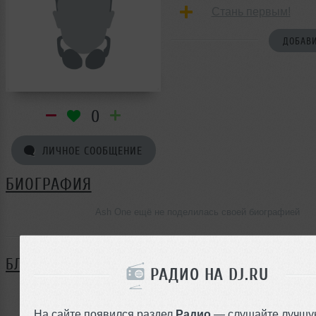
Стань первым!
ДОБАВИ
0
ЛИЧНОЕ СООБЩЕНИЕ
БИОГРАФИЯ
Ash One ещё не поделилась своей биографией
БЛОГ
РАДИО НА DJ.RU
Нет записей в блоге
На сайте появился раздел
Радио
— слушайте лучшу