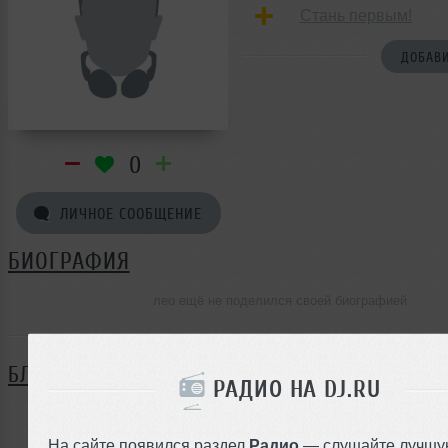
Стань первым!
ДОБАВИ
0
ЛИЧНОЕ СООБЩЕНИЕ
БИОГРАФИЯ
лео ещё не поделился своей биографией
БЛОГ
РАДИО НА DJ.RU
Нет записей в блоге
На сайте появился раздел
Радио
— слушайте лучшу