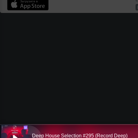
Ш
Deep House Selection #295 (Record Deep)