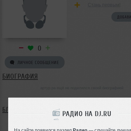
Стань первым!
ДОБАВИ
0
ЛИЧНОЕ СООБЩЕНИЕ
БИОГРАФИЯ
артур ра ещё не поделился своей биографией
БЛОГ
РАДИО НА DJ.RU
Нет записей в блоге
На сайте появился раздел
Радио
— слушайте лучшу