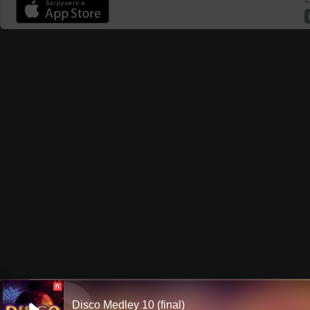
П
Disco Medley 10 (final)