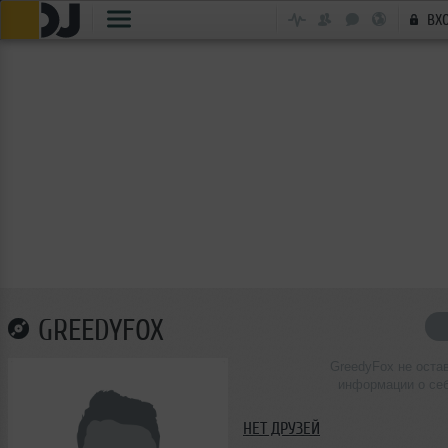
ВХ
GREEDYFOX
GreedyFox не оста
информации о се
НЕТ ДРУЗЕЙ