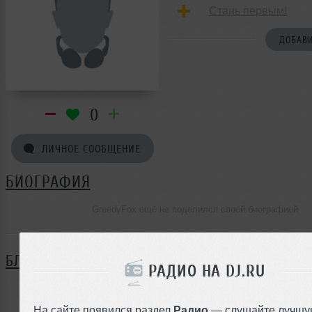
Стань первым!
ДОБАВИ
0
ЛИЧНОЕ СООБЩЕНИЕ
БИОГРАФИЯ
GreedyFox ещё не поделился своей биографией
БЛОГ
РАДИО НА DJ.RU
Нет записей в блоге
На сайте появился раздел
Радио
— слушайте лучшу