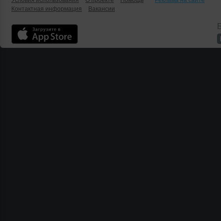
Условия использования
О проекте
Помощь
Реклама на сайте
Контактная информация
Вакансии
Б