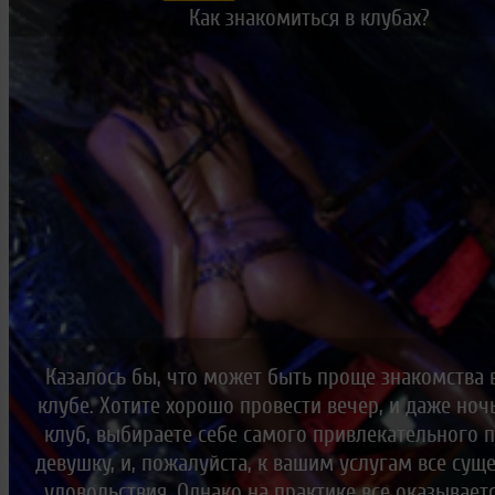
Новые лица
Мужчина & Женщина
Как знакомиться в клубах?
Казалось бы, что может быть проще знакомства 
клубе. Хотите хорошо провести вечер, и даже ноч
клуб, выбираете себе самого привлекательного 
девушку, и, пожалуйста, к вашим услугам все су
удовольствия. Однако на практике все оказывает