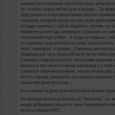
знакомстве и желании заинтересовать девушку в 
тут особых хитростей по сути и ненадо... Ты мож
подстроиться и она обязательно обратит вниман
человека, который похож на нее своим действиям
ей будет приятно с тобой общаться, потому что т
применяешь методы активного слушания, не заб
постоянной подстройке... А когда ты будешь с не
то сможешь подстроиться по речи, использоват
типа "парафраз" и прочие... Сможешь использов
общения для того, чтобы ей было легче тебя понят
Сможешь подстроиться по логическим уровням и
общаться пол ночи и в конце разговора и у тебя и
сложится такое впечатление, что вы знаете друг
лет и о том как прекрасно, что человек понимает 
слова или даже без слов....
А на самом-то деле этим всего-лишь можно управ
Но никогда нельзя зыбывать об "Экологии", т.е. 
ввиду доброжелательность твоих намерений и ж
использовании НЛП...