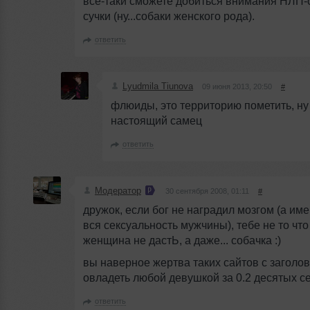
всё-таки сможете добиться внимания НЛП-
сучки (ну...собаки женского рода).
ответить
Lyudmila Tiunova
09 июня 2013, 20:50
#
флюиды, это территорию пометить, ну
настоящий самец
ответить
Модератор
30 сентября 2008, 01:11
#
дружок, если бог не наградил мозгом (а име
вся сексуальность мужчины), тебе не то чт
женщина не дастЬ, а даже... собачка :)
вы наверное жертва таких сайтов с заголов
овладеть любой девушкой за 0.2 десятых се
ответить