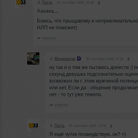
Гость
30 сентября 2008, 15:40
#
Хахаха....
Боюсь, что прыщавому и непривлекательн
НЛП не поможет)
ответить
Модератор
30 сентября 2008, 17:23
#
ну так я о том же пытаюсь донести :) 
секунд девушка подсознательно оцени
возможен ли с этим мужчиной потенци
или нет. Если да - общение продолжае
нет - то тут уже тяжело.
ответить
Гость
30 сентября 2008, 23:58
#
Я ещё чуток позанудствую..ок? =)