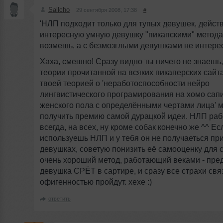
Sallcho
29 сентября 2008, 17:38
#
'НЛП подходит только для тупых девушек, дейст
интересную умную девушку "пикапскими" метод
возмешь, а с безмозглыми девушками не интересн
Хаха, смешно! Сразу видно ты ничего не знаешь
теории прочитанной на всяких пикаперских сайт
твоей теорией о 'неработоспособности нейро
лингвистического програмирования на хомо сап
женского пола с определёнными чертами лица'
получить премию самой дурацкой идеи. НЛП раб
всегда, на всех, ну кроме собак конечно же ^^ Ес
используешь НЛП и у тебя он не получаеться пр
девушках, советую понизить её самооценку для с
очень хороший метод, работающий веками - пред
девушка СРЁТ в сартире, и сразу все страхи свя
офигенностью пройдут. хехе :)
ответить