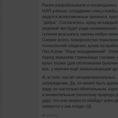
Ранее разрабатывали и посвещались 
НЛП учёные, сотрудники спец.службы.
ведутся всевозможные тренинги, курс
"добра". Согласитесь, вряд ли каждый
рядовой чел будет ради налаживания 
гулянок всасывать законы нейро-лине
Скорее всего, поверхностно поинтере
психологией общения, купив на крайн
Пиз Аллан ''Язык телодвижений". Отр
перед зеркалом стрельбище глазами, н
купит поуже (для обтягивания булочек,
вас, у мужчин ещё захватывающее дух .
И, кстати, насчёт непривлекательных ..
заблуждение. Да, он может быть дуре
виду, но настолько обоятельным, хар
и внимательным (поскольку природа д
дар), что они запросто обойдут ален д
окажутся у зав.плода =)))
ответить