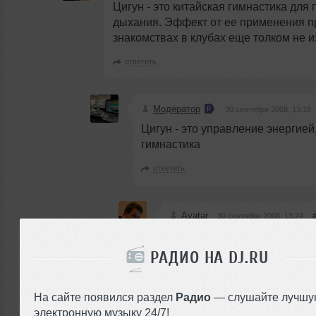
Цигун - это китайская гимнастика для
дыхания. Эффект от ее применения п
знакомствах в клубах еще толком не и
ответить
Модератор
30 сентября 2008, 13:18
Цигун - это управление энергией,
гимнастика
ответить
Avatar
30 сентября 2008, 13:24
Посредством ряда физичес
упражнений и дыхания, есл
РАДИО НА DJ.RU
совсем точным.
ответить
На сайте появился раздел
Радио
— слушайте лучшу
электронную музыку 24/7!