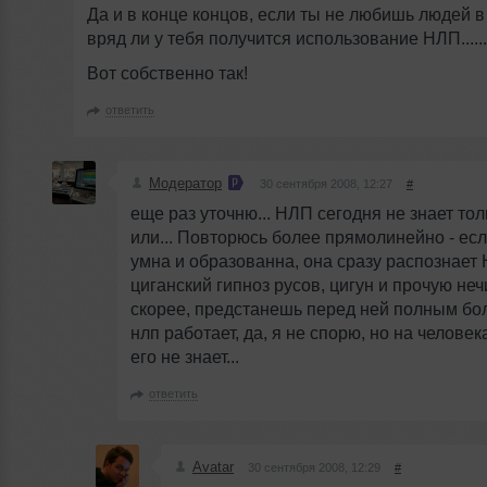
Да и в конце концов, если ты не любишь людей в
вряд ли у тебя получится использование НЛП......
Вот собственно так!
ответить
Модератор
30 сентября 2008, 12:27
#
еще раз уточню... НЛП сегодня не знает то
или... Повторюсь более прямолинейно - ес
умна и образованна, она сразу распознает
циганский гипноз русов, цигун и прочую неч
скорее, предстанешь перед ней полным бол
нлп работает, да, я не спорю, но на человек
его не знает...
ответить
Avatar
30 сентября 2008, 12:29
#