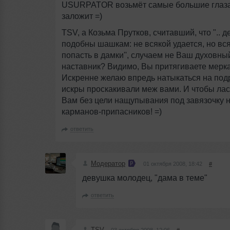
USURPATOR возьмёт самые большие глаза,
заложит =)
TSV, а Козьма Прутков, считавший, что ".. 
подобны шашкам: не всякой удается, но вс
попасть в дамки'', случаем не Ваш духовны
наставник? Видимо, Вы притягиваете мерка
Искренне желаю впредь натыкаться на подр
искры проскакивали меж вами. И чтобы лас
Вам без цели нащупывания под завязочку 
карманов-припасников! =)
ответить
Модератор
01 октября 2008, 18:42
#
девушка молодец, "дама в теме"
ответить
TSV