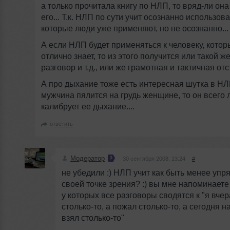
а только прочитала книгу по НЛП, то вряд-ли она
его... Т.к. НЛП по сути учит осознанно использов
которые люди уже применяют, но не осознанно...
А если НЛП будет применяться к человеку, котор
отлично знает, то из этого получится или такой 
разговор и т.д., или же грамотная и тактичная отстр
А про дыхание тоже есть интересная шутка в НЛ
мужчина пялится на грудь женщине, то он всего
калибрует ее дыхание....
ответить
Модератор
30 сентября 2008, 13:24
#
не убедили :) НЛП учит как быть менее упр
своей точке зрения? :) вы мне напоминаете
у которых все разговоры сводятся к "я вче
столько-то, а пожал столько-то, а сегодня н
взял столько-то"