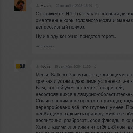
Avatar
29 сентября 2008, 18:40
#
От книжек по НЛП наступает половая дисф
омертвение коры головного мозга и маниак
депрессивный психоз.
Ну и в аду, конечно, придется гореть.
ответить
Гость
29 сентября 2008, 21:55
#
Месье Sallcho-Распутин...с дергающимися 
зрачках и устами, дающими установки...не 
Вам, что сей удел постегает товарищей,
несостоявшихся в лямурно-обольстительны
Обычно понимание простого приходит, когд
перепробовано всё, что глупее и умнее. Пр
необходимо включить природу, мужское обо
воспитание, разбросать свои флюиды в кон
Хотя с такими знаниями и потЭнциЯлом, ду