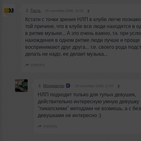
Гость
29 сентября 2008, 16:02
#
Кстати с точки зрения НЛП в клубе легче познако
той причине, что в клубе все люди находятся в о
в ритме музыки... А это очень важно, т.к. при усл
нахождения в одном ритме люди лучше и проще
воспринимают друг друга... т.е. своего рода подс
делать не надо, ее делает музыка...
ответить
Модератор
29 сентября 2008, 17:07
#
НЛП подходит только для тупых девушек,
действительно интересную умную девушку
"пикапскими" методами не возмешь, а с бе
девушками не интересно :)
ответить