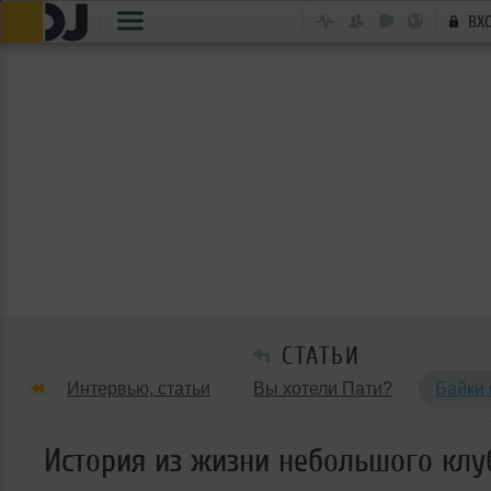
ВХ
СТАТЬИ
Интервью, статьи
Вы хотели Пати?
Байки 
Танцевальные стили
Обзоры Вечеринок и Клу
История из жизни небольшого клу