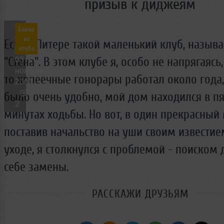
призыв к диджеям
Новые лица
Мужчина & Женщина
Байки
из
Есть в Питере такой маленький клуб, называ
клуба
"Стена". В этом клубе я, особо не напрягаясь,
03
ноября
то копеечные гонорары работал около года,
2001
было очень удобно, мой дом находился в п
2
минутах ходьбы. Но вот, в один прекрасный
поставив начальство на уши своим известие
уходе, я столкнулся с проблемой - поиском
себе замены.
РАССКАЖИ ДРУЗЬЯМ