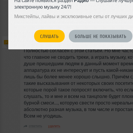
На сайте появился раздел
Радио
— слушайте лучшу
Pravilnaja fraza napisanna v konce tvojega taksta
электронную музыку 24/7!
podderzivaju so vsex storon
Микстейпы, лайвы и эксклюзивные сеты от лучших д
ответить
удалить
СЛУШАТЬ
БОЛЬШЕ НЕ ПОКАЗЫВАТЬ
Гость
18 ноября 2007, 12:55
#
Полностью согласен с этой статьёй. Но мне част
что главное не сводить треки, а играть музыку, к
душе пришедшим людям в данный момент време
аппаратура их не интересует и пусть какой-никако
лишь бы более менее хорошо слышно. Причём 
такие высказывания от некоторых своих посетит
которые порой такое попросят включить, что если
слушать, то и мне и всем на танцполе будет плох
бурной смеси..., которую свести просто нереальн
абсолютно разная музыка, в том числе и простая
Всем не угодишь.
ответить
удалить