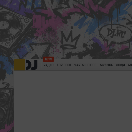
РАДИО
TOP100DJ
ЧАРТЫ HOT100
МУЗЫКА
ЛЮДИ
М