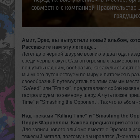
совместно с компанией Правительство З
грядущих
Амит, Эрез, вы выпустили новый альбом, кото
Расскажите нам эту легенду...
Легенда о черной шаурме возникла два года наза
среди черных акул. Сам он огромных размеров и 
пошутить над ним, вообразив, как акулы съедят его
мы много путешествуем по миру и питаемся в раз
своеобразный путеводитель по этим самым местам.
"Sa'eed" или "Franks", представляют собой назван
гастролируем по земному шару. А чуть позже пришл
Time" и "Smashing the Opponent". Так что альбом -
Над треками "Killing Time" и "Smashing the O
Перри Фарреллом. Какова предыстория этого
Для записи нового альбома вместе с Эрезом я ис
тяжелый металл, поэтому нам нравятся Джонатан Д