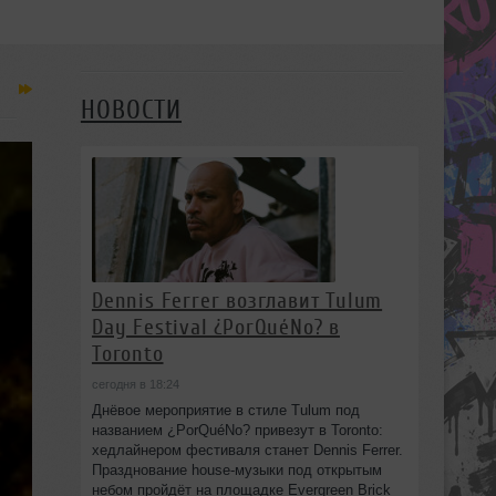
НОВОСТИ
Dennis Ferrer возглавит Tulum
Day Festival ¿PorQuéNo? в
Toronto
сегодня в 18:24
Днёвое мероприятие в стиле Tulum под
названием ¿PorQuéNo? привезут в Toronto:
хедлайнером фестиваля станет Dennis Ferrer.
Празднование house-музыки под открытым
небом пройдёт на площадке Evergreen Brick