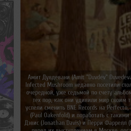
Амит Дувдевани (Amit "Duvdev" Duvedevan
Infected Mushroom недавно посетили ст
очередной, уже седьмой по счету альбом
тех пор, как они удивили мир своим тв
успели сменить BNE Records на Perfecto
(Paul Oakenfold) и поработать с таки
Дэвис (Jonathan Davis) и Перри Фаррелл (P
перед их выступлением в Москве, орга