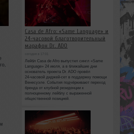
Casa de Afro: «Same Language» и
24‑часовой благотворительный
марафон Dr. ADO
сегодня в 17:01
е
Лейбл Casa de Afro выпустил сингл «Same
го,
Language» 24 июля, а в ближайшие дни
основатель проекта Dr. ADO провёл
24‑часовой диджей‑сет в поддержку помощи
Венесуэле. События подчёркивают переход
бренда от клубной резиденции к
полноценному лейблу с выраженной
общественной позицией.
ем