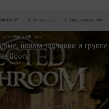
ели Пати?
Байки из клуба
Танцевальные стили
Новые лица
Мужчина & Женщина
17 ноября 2009
0
урме, новом звучании и группе
he Doors