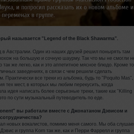
вука, и попросил рассказать их о новом альбоме и
 переменах в группе.
рый называется "Legend of the Black Shawarma".
д в Австралии. Один из наших друзей решил понырять там
похож на большую и сочную шаурму. Так что мы не смогли н
 так же легко, как и это аппетитное мясное блюдо. Кроме то
личных заведениях, в связи с чем решили сделать
 Практически все треки из альбома, будь то "Poquito Mas",
ия тех мест, в которых мы любим перекусить, когда
а идея написать более серьезные треки, такие как "Killing
 это по сути музыкальный путеводитель по еде.
pponent" вы работали вместе с Джонатаном Дэвисом и
 сотрудничества?
кал новых вокалистов, помимо меня самого. Мы оба слуша
эвис и группа Korn так же, как и Перри Фаррелл и группа