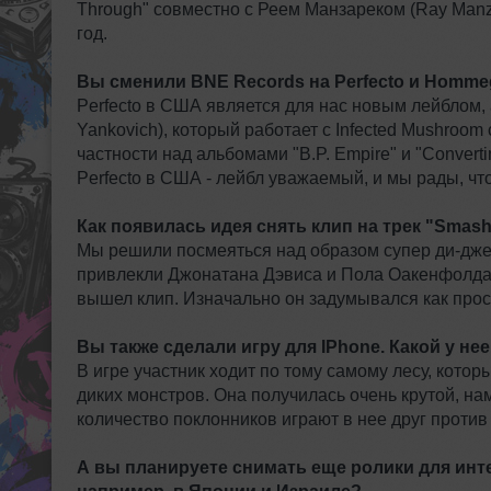
Through" совместно с Реем Манзареком (Ray Manza
год.
Вы сменили BNE Records на Perfecto и Hommega
Perfecto в США является для нас новым лейблом
Yankovich), который работает с Infected Mushroom
частности над альбомами "B.P. Empire" и "Converti
Perfecto в США - лейбл уважаемый, и мы рады, чт
Как появилась идея снять клип на трек "Smash
Мы решили посмеяться над образом супер ди-джея
привлекли Джонатана Дэвиса и Пола Оакенфолда,
вышел клип. Изначально он задумывался как прост
Вы также сделали игру для IPhone. Какой у не
В игре участник ходит по тому самому лесу, кото
диких монстров. Она получилась очень крутой, н
количество поклонников играют в нее друг против 
А вы планируете снимать еще ролики для инт