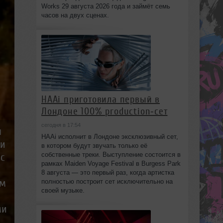
Works 29 августа 2026 года и займёт семь
часов на двух сценах.
HAAi приготовила первый в
Лондоне 100% production‑сет
сегодня в 17:54
ы
HAAi исполнит в Лондоне эксклюзивный сет,
ли
в котором будут звучать только её
с
собственные треки. Выступление состоится в
рамках Maiden Voyage Festival в Burgess Park
8 августа — это первый раз, когда артистка
ом
полностью построит сет исключительно на
своей музыке.
ми