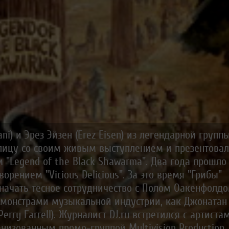
i) и Эрез Эйзен (Erez Eisen) из легендарной групп
олицу со своим живым выступлением и презентова
 "Legend of the Black Shawarma". Два года прошло 
орением "Vicious Delicious". За это время "Грибы"
, начать тесное сотрудничество с Полом Оакенфолд
ми монстрами музыкальной индустрии, как Джонатан
erry Farrell). Журналист DJ.ru встретился с артиста
низованным промо-группой Multivision Production