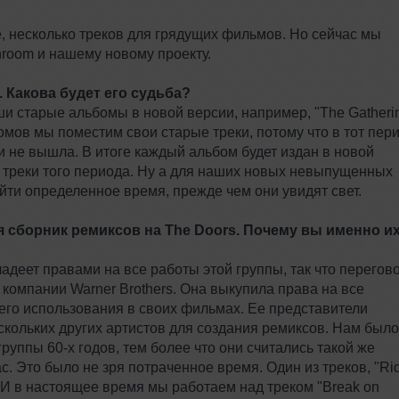
ne, несколько треков для грядущих фильмов. Но сейчас мы
hroom и нашему новому проекту.
 Какова будет его судьба?
 старые альбомы в новой версии, например, "The Gatheri
бомов мы поместим свои старые треки, потому что в тот пер
и не вышла. В итоге каждый альбом будет издан в новой
 треки того периода. Ну а для наших новых невыпущенных
йти определенное время, прежде чем они увидят свет.
сборник ремиксов на The Doors. Почему вы именно и
деет правами на все работы этой группы, так что перегов
 компании Warner Brothers. Она выкупила права на все
его использования в своих фильмах. Ее представители
кольких других артистов для создания ремиксов. Нам было
уппы 60-х годов, тем более что они считались такой же
с. Это было не зря потраченное время. Один из треков, "Ri
. И в настоящее время мы работаем над треком "Break on