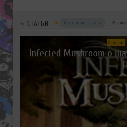
СТАТЬИ
Интервью, статьи
Вы хот
Обзоры Вечеринок и Клубов
Интервью
Infected Mushroom о ша
T