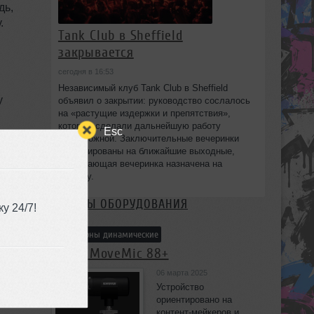
дь,
.
Tank Club в Sheffield
закрывается
сегодня в 16:53
Независимый клуб Tank Club в Sheffield
у
объявил о закрытии: руководство сослалось
на «растущие издержки и препятствия»,
которые сделали дальнейшую работу
Esc
невозможной. Заключительные вечеринки
го,
запланированы на ближайшие выходные,
закрывающая вечеринка назначена на
субботу.
ОБЗОРЫ ОБОРУДОВАНИЯ
у 24/7!
над
 -
Микрофоны динамические
Shure MoveMic 88+
06 марта 2025
Устройство
,
ориентировано на
контент-мейкеров и