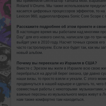
мы применили синтезатор Yamaha Motif. Барабан
Roland V-Drums. Мы также использовали предусилит
касается цифровых процессоров эффектов, то на "
Lexicon 960, аудиоплатформа Sonic Core Scope с пл
Расскажите подробнее об этом проекте и свои
В настоящее время мы работаем над многими прое
Day" для его нового сингла, написали где-то три
выйдет уже в 2010 году. Насчет точных сроков ег
часто гастролируем. Если все будет так, как мы 
новый альбом.
Почему вы переехали из Израиля в США?
Вместе с Эрезом мы жили в Израиле всю свою жи
перебраться на другой берег океана, где давно 
наши визы, то просто взяли и уехали. С этого мо
продвинуться в нашей карьере и сделать то, чего 
совместные работы с некоторыми музыкантами, н
важные персоны из музыкального мира живут в Ло
нам также комфортно там находиться.