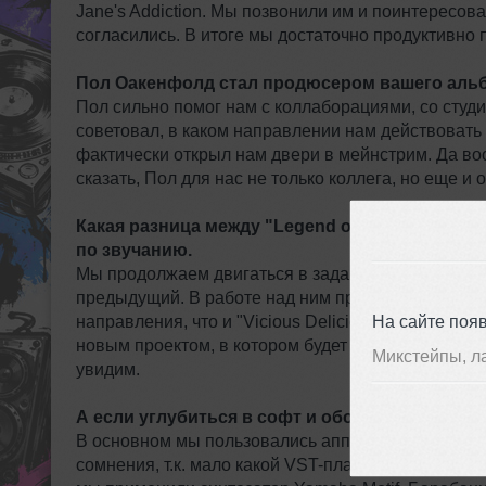
Jane's Addiction. Мы позвонили им и поинтересов
согласились. В итоге мы достаточно продуктивно 
Пол Оакенфолд стал продюсером вашего альб
Пол сильно помог нам с коллаборациями, со студи
советовал, в каком направлении нам действовать 
фактически открыл нам двери в мейнстрим. Да во
сказать, Пол для нас не только коллега, но еще и 
Какая разница между "Legend of the Black S
по звучанию.
Мы продолжаем двигаться в заданном нами напра
предыдущий. В работе над ним приняли участие б
На сайте поя
направления, что и "Vicious Delicious" - в сторо
новым проектом, в котором будет меньше металлич
Микстейпы, л
увидим.
А если углубиться в софт и оборудование, к
В основном мы пользовались аппаратными синтеза
сомнения, т.к. мало какой VST-плагин может с ним 