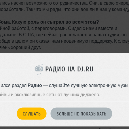
ались насчет возможного сотрудничества. Они, в свою очере
поработали. Так что мы рады, что они вошли в нашу команду
ома. Какую роль он сыграл во всем этом?
йной работой, с переговорами. Сидел с нами вместе и
дальше. В США, где сейчас располагается наша студия, он
обще в целом он оказал нам неоценимую поддержку. К слов
очень хороший друг.
hawarma" и предыдущими вашими альбомами. Прежде все
РАДИО НА DJ.RU
влении. Пожалуй, альбом получился чуть тяжелее, чем
ольше звездных имен. Альбом имеет тот же вектор
вился раздел
Радио
— слушайте лучшую электронную музык
ну тяжелого металла и рока. Но сейчас мы с Эрезом работаем 
еского звучания и больше псая и электро. Так что поживем
айвы и эксклюзивные сеты от лучших диджеев.
оторые вы использовали в работе?
СЛУШАТЬ
БОЛЬШЕ НЕ ПОКАЗЫВАТЬ
торами. Тот же Nord G2, качество которого не вызывает
сравниться по звучанию. А в "Herbert the Pervert", например