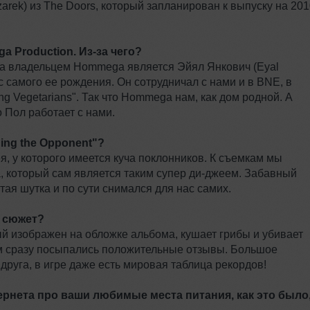
rek) из The Doors, который запланирован к выпуску на 201
 Production. Из-за чего?
, а владельцем Hommega является Эйял Янкович (Eyal
 с самого ее рождения. Он сотрудничал с нами и в BNE, в
ng Vegetarians". Так что Hommega нам, как дом родной. А
о Пол работает с нами.
ing the Opponent"?
, у которого имеется куча поклонников. К съемкам мы
 который сам является таким супер ди-джеем. Забавный
ая шутка и по сути снимался для нас самих.
е сюжет?
рый изображен на обложке альбома, кушает грибы и убивает
ам сразу посыпались положительные отзывы. Большое
друга, в игре даже есть мировая таблица рекордов!
ернета про ваши любимые места питания, как это было