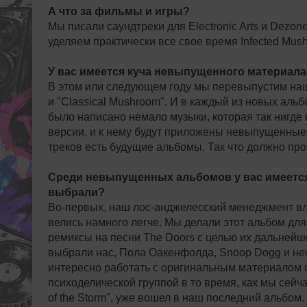
А что за фильмы и игры?
Мы писали саундтреки для Electronic Arts и Dezo
уделяем практически все свое время Infected Mus
У вас имеется куча невыпущенного материала.
В этом или следующем году мы перевыпустим наши
и "Classical Mushroom". И в каждый из новых аль
было написано немало музыки, которая так нигде 
версии, и к нему будут приложены невыпущенные
треков есть будущие альбомы. Так что должно про
Среди невыпущенных альбомов у вас имеется 
выбрали?
Во-первых, наш лос-анджелесский менеджмент вла
велись намного легче. Мы делали этот альбом для
ремиксы на песни The Doors с целью их дальнейш
выбрали нас, Пола Оакенфолда, Snoop Dogg и нес
интересно работать с оригинальным материалом гр
психоделической группой в то время, как мы сейча
of the Storm", уже вошел в наш последний альбом