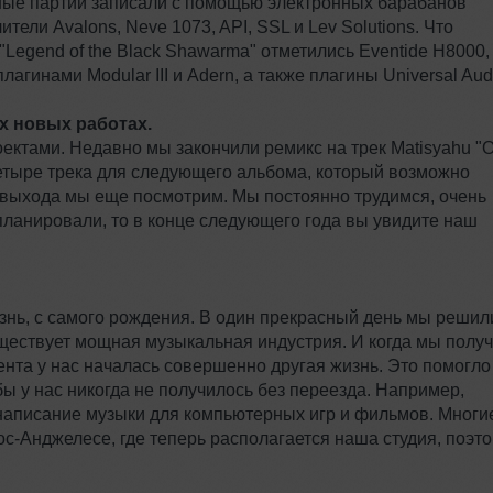
ные партии записали с помощью электронных барабанов
ели Avalons, Neve 1073, API, SSL и Lev Solutions. Что
Legend of the Black Shawarma" отметились Eventide H8000,
агинами Modular III и Adern, а также плагины Universal Aud
х новых работах.
ктами. Недавно мы закончили ремикс на трек Matisyahu "
-четыре трека для следующего альбома, который возможно
о выхода мы еще посмотрим. Мы постоянно трудимся, очень
запланировали, то в конце следующего года вы увидите наш
знь, с самого рождения. В один прекрасный день мы решил
существует мощная музыкальная индустрия. И когда мы полу
мента у нас началась совершенно другая жизнь. Это помогло
бы у нас никогда не получилось без переезда. Например,
аписание музыки для компьютерных игр и фильмов. Многи
с-Анджелесе, где теперь располагается наша студия, поэт