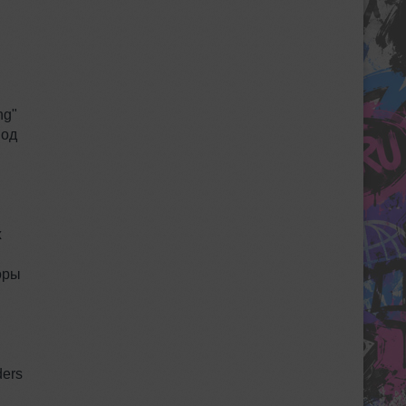
ng"
иод
х
оры
ders