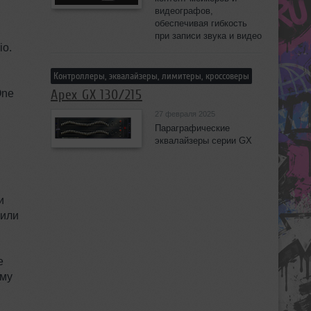
видеографов,
обеспечивая гибкость
при записи звука и видео
io.
Контроллеры, эквалайзеры, лимитеры, кроссоверы
Apex GX 130/215
One
27 февраля 2025
Параграфические
эквалайзеры серии GX
и
чили
е
ому