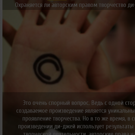
Новые лица
Мужчина & Женщина
Охраняется ли авторским правом творчество ди
Это очень спорный вопрос. Ведь с одной ст
создаваемое произведение является уникальны
проявление творчества. Но в то же время, в 
произведении ди-джей использует результаты
творческой деятельности, авторские права н