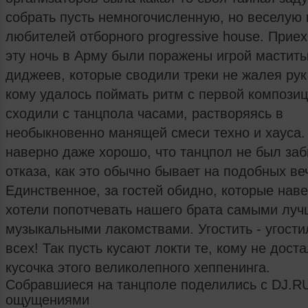
собрать пусть немногочисленную, но веселую
любителей отборного progressive house. Прие
эту ночь в Арму были поражены игрой мастит
диджеев, которые сводили треки не жалея рук 
кому удалось поймать ритм с первой композиц
сходили с танцпола часами, растворяясь в
необыкновенно манящей смеси техно и хауса.
наверно даже хорошо, что танцпол не был заб
отказа, как это обычно бывает на подобных ве
Единственное, за гостей обидно, которые нав
хотели попотчевать нашего брата самыми лу
музыкальными лакомствами. Угостить - угости
всех! Так пусть кусают локти те, кому не дост
кусочка этого великолепного хеппенинга.
Собравшиеся на танцполе поделились с DJ.R
ощущениями