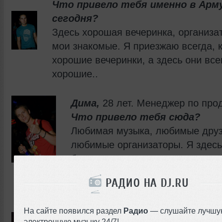
Что привело тебя именно в Арм
сегодня?
Здесь хорошая вечеринка, организа
мои знакомые. Я приезжаю всегда, 
хорошие вечеринки, а здесь они все
хорошие..
Дима,
28 лет.
Менеджер по про
Что привело тебя сюда?
Любимая музыка, любимые друз
любимые организаторы. Я здесь
бываю.
РАДИО НА DJ.RU
Владимир,
27 лет. Самоаналитик-
самокопатель
На сайте появился раздел
Радио
— слушайте лучшу
Почему ты сегодня в Арме?
электронную музыку 24/7!