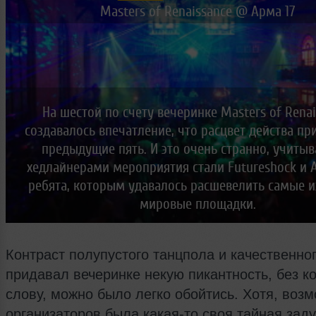
Новые лица
Мужчина & Женщина
Masters of Renaissance @ Арма 17
На шестой по счету вечеринке Masters of Rena
создавалось впечатление, что расцвет действа пр
предыдущие пять. И это очень странно, учитыв
хедлайнерами мероприятия стали Futureshock и A
ребята, которым удавалось расшевелить самые и
мировые площадки.
Контраст полупустого танцпола и качественног
придавал вечеринке некую пикантность, без ко
слову, можно было легко обойтись. Хотя, возм
организаторов была какая-то своя тайная зад