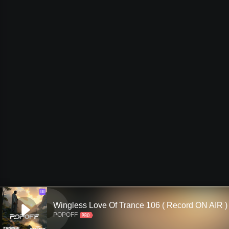
Ш
Wingless Love Of Trance 106 ( Record ON AIR )
POPOFF