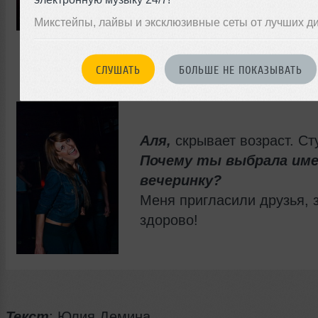
Приехал расслабиться после тяжелой
Микстейпы, лайвы и эксклюзивные сеты от лучших д
Здесь можно расслабиться, не обра
внимания на то, как ты выглядишь, к
пафосный и все такое.
СЛУШАТЬ
БОЛЬШЕ НЕ ПОКАЗЫВАТЬ
Аля,
скрывает возраст. Ст
Почему ты выбрала име
вечеринку?
Меня пригласили друзья, 
здорово!
Текст
: Юлия Демина