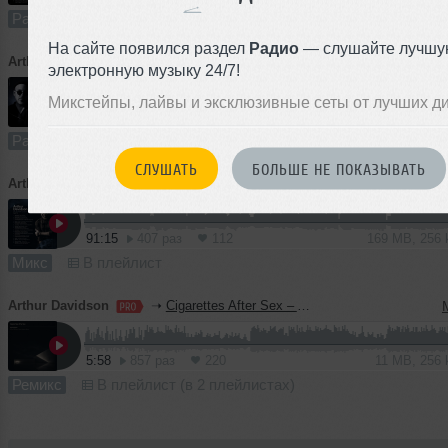
Радио-шоу
В плейлист
На сайте появился раздел
Радио
— слушайте лучшу
Arthur Davidson
➝
Cross Land Radio (Spain) 10 (Exclusive Edition)
электронную музыку 24/7!
Микстейпы, лайвы и эксклюзивные сеты от лучших д
62:26
895 раз
216
116 MB, 256
Радио-шоу
В плейлист (в 2 плейлистах)
СЛУШАТЬ
БОЛЬШЕ НЕ ПОКАЗЫВАТЬ
Arthur Davidson
➝
Selected Classic (Part 2)
91:15
407 раз
112
169 MB, 256
Микс
В плейлист
Arthur Davidson
➝
Cigarettes After Sex – Apocalypse (Arthur Davidson, Adonis Harisov Unofficial Remix)
5:58
857 раз
220
11 MB, 256
Ремикс
В плейлист (в 2 плейлистах)