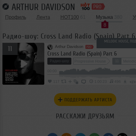
ARTHUR DAVIDSON
Профиль
Лента
HOT100
61
Музыка
380
У
8
Радио-шоу: Cross Land Radio (Spain) Part 6
MELODIC HOUSE, П
Arthur Davidson
11
Cross Land Radio (Spain) Part 6
Радио-шоу
11
Progressive House
Melodi
00:00
</>
117
1:00:23
496
ПОДДЕРЖАТЬ АРТИСТА
РАССКАЖИ ДРУЗЬЯМ