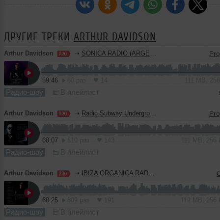
ДРУГИЕ ТРЕКИ
ARTHUR DAVIDSON
Arthur Davidson
➝
SONICA RADIO (ARGENTINA)
59:46
60 раз
14
111 MB, 25
Радио-шоу
В плейлист
Arthur Davidson
➝
Radio Subway Underground (Italy) Part 8
60:07
610 раз
143
111 MB, 256
Радио-шоу
В плейлист
Arthur Davidson
➝
IBIZA ORGANICA RADIO (GUEST MIX)
60:25
809 раз
191
112 MB, 256
Радио-шоу
В плейлист