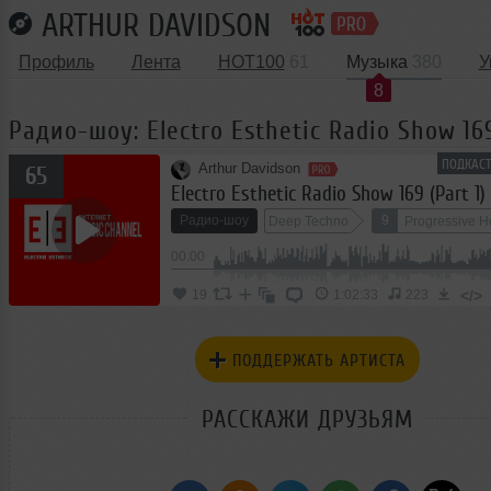
ARTHUR DAVIDSON
Профиль
Лента
HOT100
61
Музыка
380
У
8
Радио-шоу: Electro Esthetic Radio Show 169
ПОДКАСТ
Arthur Davidson
65
Electro Esthetic Radio Show 169 (Part 1)
Радио-шоу
9
Deep Techno
Progressive 
00:00
Indie Electronic
</>
19
1:02:33
223
ПОДДЕРЖАТЬ АРТИСТА
РАССКАЖИ ДРУЗЬЯМ