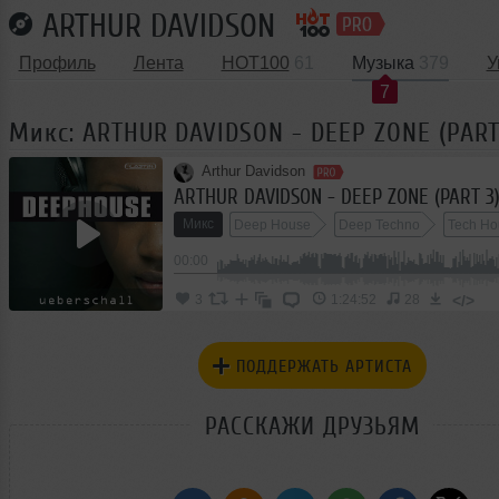
ARTHUR DAVIDSON
Профиль
Лента
HOT100
61
Музыка
379
У
7
Микс: ARTHUR DAVIDSON - DEEP ZONE (PART
Arthur Davidson
ARTHUR DAVIDSON - DEEP ZONE (PART 3
Микс
Deep House
Deep Techno
Tech Ho
00:00
</>
3
1:24:52
28
ПОДДЕРЖАТЬ АРТИСТА
РАССКАЖИ ДРУЗЬЯМ