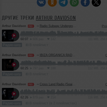
ДРУГИЕ ТРЕКИ
ARTHUR DAVIDSON
Arthur Davidson
➝
Radio Subway Underground (Italy) Part 8
60:07
606 раз
142
111 MB, 256
Радио-шоу
В плейлист
Arthur Davidson
➝
IBIZA ORGANICA RADIO (GUEST MIX)
60:25
797 раз
188
112 MB, 256
Радио-шоу
В плейлист
Arthur Davidson
➝
Cross Land Radio (Spain) 10 (Exclusive Edition)
62:26
879 раз
214
116 MB, 256
Радио-шоу
В плейлист (в 2 плейлистах)