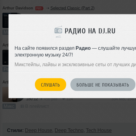
Arthur Davidson
➝
Selected Classic (Part 2)
91:15
407 раз
112
169 MB, 256
РАДИО НА DJ.RU
Микс
В плейлист
Arthur Davidson
➝
Cigarettes After Sex – Apocalypse (Arthur Davidson, Adonis Harisov Unofficial Remix)
На сайте появился раздел
Радио
— слушайте лучшу
электронную музыку 24/7!
5:58
853 раза
217
11 MB, 256
Микстейпы, лайвы и эксклюзивные сеты от лучших д
Ремикс
В плейлист (в 2 плейлистах)
Arthur Davidson
➝
Selected Classic
СЛУШАТЬ
БОЛЬШЕ НЕ ПОКАЗЫВАТЬ
180:12
456 раз
124
334 MB, 256
Микс
В плейлист
Стили:
Deep House
,
Deep Techno
,
Tech House