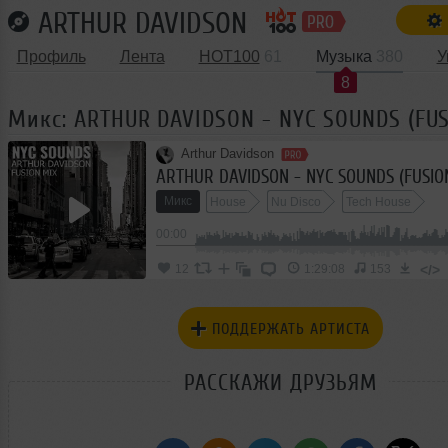
ARTHUR DAVIDSON
Профиль
Лента
HOT100
61
Музыка
380
У
8
Микс: ARTHUR DAVIDSON - NYC SOUNDS (FUS
Arthur Davidson
ARTHUR DAVIDSON - NYC SOUNDS (FUSIO
Микс
House
Nu Disco
Tech House
00:00
</>
12
1:29:08
153
ПОДДЕРЖАТЬ АРТИСТА
РАССКАЖИ ДРУЗЬЯМ