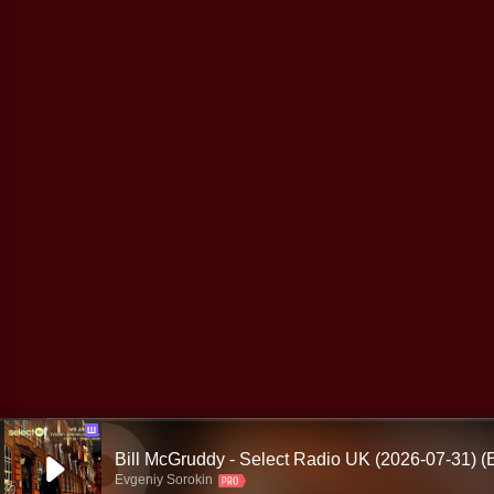
Ш
Evgeniy Sorokin