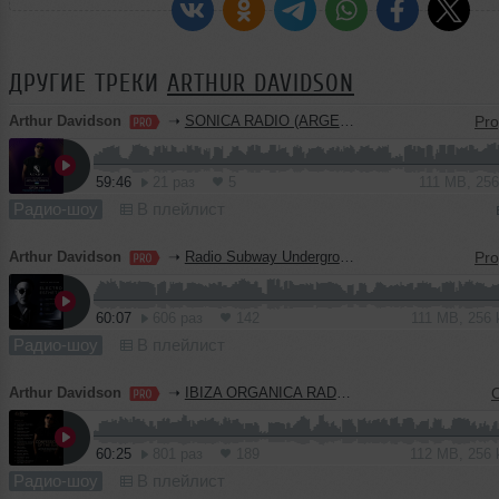
ДРУГИЕ ТРЕКИ
ARTHUR DAVIDSON
Arthur Davidson
➝
SONICA RADIO (ARGENTINA)
59:46
21 раз
5
111 MB, 25
Радио-шоу
В плейлист
Arthur Davidson
➝
Radio Subway Underground (Italy) Part 8
60:07
606 раз
142
111 MB, 256
Радио-шоу
В плейлист
Arthur Davidson
➝
IBIZA ORGANICA RADIO (GUEST MIX)
60:25
801 раз
189
112 MB, 256
Радио-шоу
В плейлист