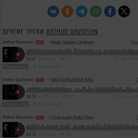
ДРУГИЕ ТРЕКИ
ARTHUR DAVIDSON
Arthur Davidson
➝
Radio Subway Underground (Italy) Part 8
60:07
606 раз
142
111 MB, 256
Радио-шоу
В плейлист
Arthur Davidson
➝
IBIZA ORGANICA RADIO (GUEST MIX)
60:25
793 раза
187
112 MB, 256
Радио-шоу
В плейлист
Arthur Davidson
➝
Cross Land Radio (Spain) 10 (Exclusive Edition)
62:26
867 раз
210
116 MB, 256