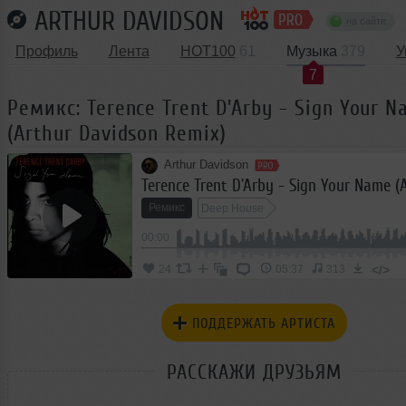
ARTHUR DAVIDSON
на сайте
Профиль
Лента
HOT100
61
Музыка
379
У
7
Ремикс: Terence Trent D'Arby - Sign Your 
(Arthur Davidson Remix)
Arthur Davidson
Ремикс
Deep House
00:00
</>
24
05:37
313
ПОДДЕРЖАТЬ АРТИСТА
РАССКАЖИ ДРУЗЬЯМ