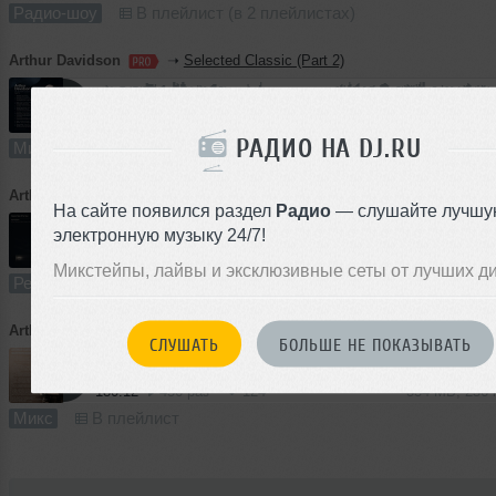
Радио-шоу
В плейлист (в 2 плейлистах)
Arthur Davidson
➝
Selected Classic (Part 2)
91:15
407 раз
112
169 MB, 256
РАДИО НА DJ.RU
Микс
В плейлист
Arthur Davidson
➝
Cigarettes After Sex – Apocalypse (Arthur Davidson, Adonis Harisov Unofficial Remix)
На сайте появился раздел
Радио
— слушайте лучшу
электронную музыку 24/7!
5:58
849 раз
215
11 MB, 256
Микстейпы, лайвы и эксклюзивные сеты от лучших д
Ремикс
В плейлист (в 2 плейлистах)
Arthur Davidson
➝
Selected Classic
СЛУШАТЬ
БОЛЬШЕ НЕ ПОКАЗЫВАТЬ
180:12
456 раз
124
334 MB, 256
Микс
В плейлист