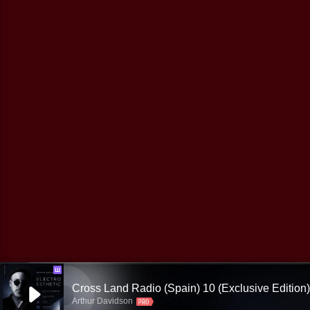
Ш
Cross Land Radio (Spain) 10 (Exclusive Edition)
Arthur Davidson