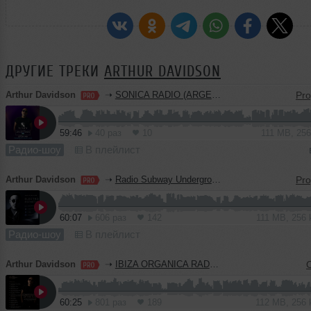
ДРУГИЕ ТРЕКИ
ARTHUR DAVIDSON
Arthur Davidson
➝
SONICA RADIO (ARGENTINA)
59:46
40 раз
10
111 MB, 25
Радио-шоу
В плейлист
Arthur Davidson
➝
Radio Subway Underground (Italy) Part 8
60:07
606 раз
142
111 MB, 256
Радио-шоу
В плейлист
Arthur Davidson
➝
IBIZA ORGANICA RADIO (GUEST MIX)
60:25
801 раз
189
112 MB, 256