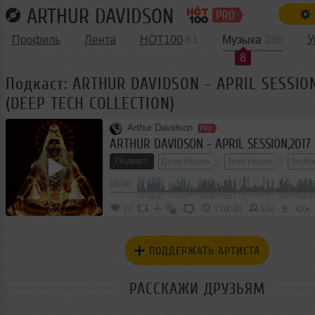
ARTHUR DAVIDSON
Профиль
Лента
HOT100
61
Музыка
380
У
8
Подкаст: ARTHUR DAVIDSON - APRIL SESSION
(DEEP TECH COLLECTION)
Arthur Davidson
Подкаст
Deep House
Tech House
Techn
00:00
</>
12
1:02:30
132
ПОДДЕРЖАТЬ АРТИСТА
РАССКАЖИ ДРУЗЬЯМ