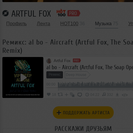
ARTFUL FOX
Профиль
Лента
HOT100
36
Музыка
75
У
Ремикс: al bo - Aircraft (Artful Fox, The S
Remix)
Artful Fox
al bo - Aircraft (Artful Fox, The Soap Op
Ремикс
Deep House
00:00
</>
18
04:22
332
ПОДДЕРЖАТЬ АРТИСТА
РАССКАЖИ ДРУЗЬЯМ