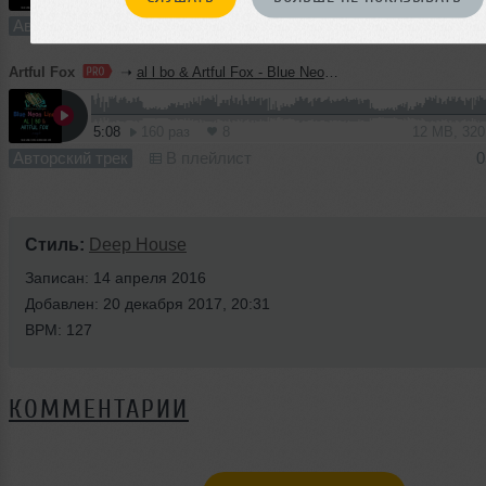
Авторский трек
В плейлист (в 5 плейлистах)
0
Artful Fox
➝
al l bo & Artful Fox - Blue Neon Lines (Extended Instrumental Mix)
5:08
160 раз
8
12 MB, 32
Авторский трек
В плейлист
0
Стиль:
Deep House
Записан: 14 апреля 2016
Добавлен: 20 декабря 2017, 20:31
BPM: 127
КОММЕНТАРИИ