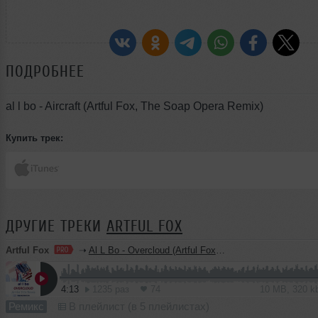
ПОДРОБНЕЕ
al l bo - Aircraft (Artful Fox, The Soap Opera Remix)
Купить трек:
ДРУГИЕ ТРЕКИ
ARTFUL FOX
Artful Fox
➝
Al L Bo - Overcloud (Artful Fox feat. The Soap Opera Remix)
4:13
1235 раз
74
10 MB, 320 
Ремикс
В плейлист (в 5 плейлистах)