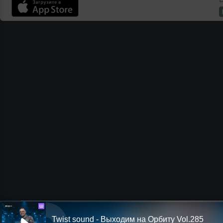
Ш
Twist sound - Выходим на Орбиту Vol.285