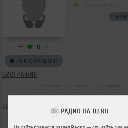
Стань первым!
ДОБАВИ
0
ЛИЧНОЕ СООБЩЕНИЕ
БИОГРАФИЯ
Artemus ещё не поделилась своей биографией
БЛОГ
РАДИО НА DJ.RU
Нет записей в блоге
На сайте появился раздел
Радио
— слушайте лучшу