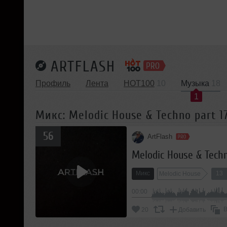
ARTFLASH
Профиль
Лента
HOT100
10
Музыка
18
1
Микс: Melodic House & Techno part 1
56
ArtFlash
Melodic House & Techn
Микс
13
Melodic House
00:00
В
20
Добавить