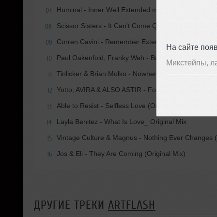
Huminal - Inner Well Extended mix.
07
Scissor Sisters - It Can't Come Quickly Enough (M
08
Corren Cavini - Remember Extended Club Mix
09
На сайте поя
Paul Oakenfold, Franky Wah - Bullet In The Gun (Ori
10
Микстейпы, л
Tinlicker & Brian Molko - Nowhere To Go Extended 
11
Yotto, AVIRA & ALSO ASTIR - Forget (Extended Mix)
12
Able to Resist - Selfless Love (Original Mix) -
13
Layla Benitez - What Is Love_ Original Mix
14
Vintage Culture & Magnus - Nothing Ever Changes 
15
Jos & Eli - They Are Coming (Original Mix)
16
ДРУГИЕ ТРЕКИ
ARTFLASH