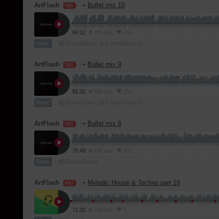
ArtFlash
➝
Bullet mix 10
69:12
356 раз
101
Микс
В плейлист (в 1 плейлисте)
ArtFlash
➝
Bullet mix 9
81:31
596 раз
151
Микс
В плейлист (в 1 плейлисте)
ArtFlash
➝
Bullet mix 8
75:49
588 раз
133
Микс
В плейлист
ArtFlash
➝
Melodic House & Techno part 19
71:31
209 раз
5