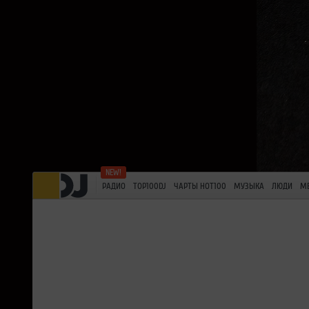
РАДИО
TOP100DJ
ЧАРТЫ HOT100
МУЗЫКА
ЛЮДИ
М