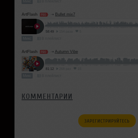
Микс
В плейлист
ArtFlash
➝
Bullet mix7
58:49
154 раза
5
Микс
В плейлист
ArtFlash
➝
Autumn Vibe
81:12
268 раз
15
Микс
В плейлист
КОММЕНТАРИИ
ЗАРЕГИСТРИРУЙТЕСЬ