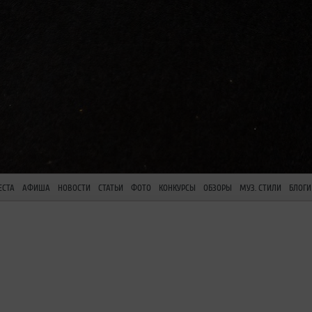
ЕСТА
АФИША
НОВОСТИ
СТАТЬИ
ФОТО
КОНКУРСЫ
ОБЗОРЫ
МУЗ. СТИЛИ
БЛОГИ