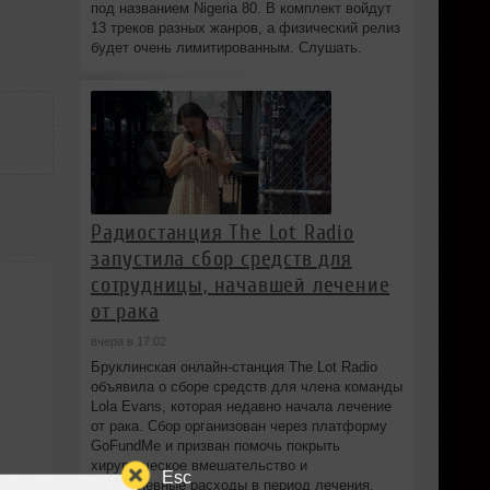
под названием Nigeria 80. В комплект войдут
13 треков разных жанров, а физический релиз
будет очень лимитированным. Слушать.
Радиостанция The Lot Radio
запустила сбор средств для
сотрудницы, начавшей лечение
от рака
вчера в 17:02
Бруклинская онлайн-станция The Lot Radio
объявила о сборе средств для члена команды
Lola Evans, которая недавно начала лечение
от рака. Сбор организован через платформу
GoFundMe и призван помочь покрыть
хирургическое вмешательство и
Esc
повседневные расходы в период лечения.