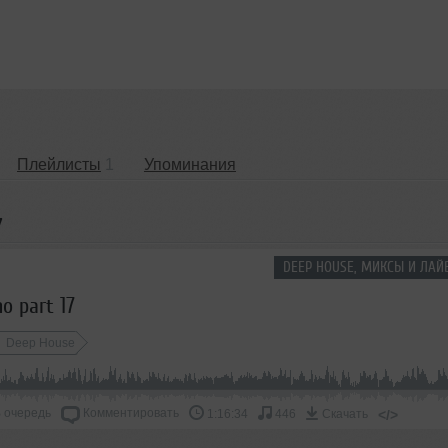
Плейлисты
1
Упоминания
7
DEEP HOUSE, МИКСЫ И ЛАЙ
o part 17
Deep House
 очередь
Комментировать
</>
1:16:34
446
Скачать