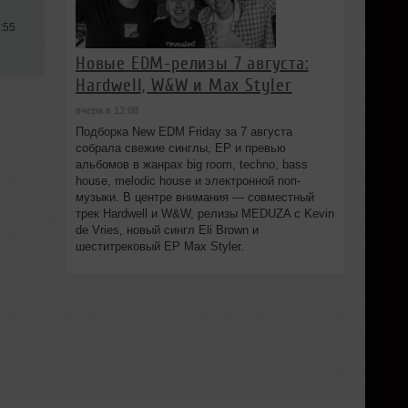
:55
Новые EDM-релизы 7 августа:
Hardwell, W&W и Max Styler
вчера в 13:08
Подборка New EDM Friday за 7 августа
собрала свежие синглы, EP и превью
альбомов в жанрах big room, techno, bass
house, melodic house и электронной поп-
музыки. В центре внимания — совместный
трек Hardwell и W&W, релизы MEDUZA с Kevin
de Vries, новый сингл Eli Brown и
шеститрековый EP Max Styler.