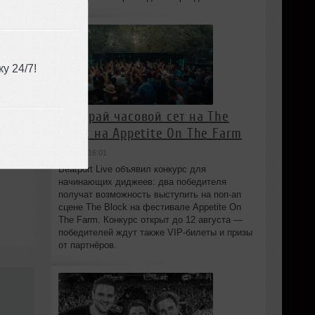
у 24/7!
Выиграй часовой сет на The
Block на Appetite On The Farm
вчера в 16:01
Beatport Live объявил конкурс для
начинающих диджеев: два победителя
получат возможность выступить на поп‑ап
сцене The Block на фестивале Appetite On
The Farm. Конкурс открыт до 12 августа —
победителей ждут также VIP‑билеты и призы
от партнёров.