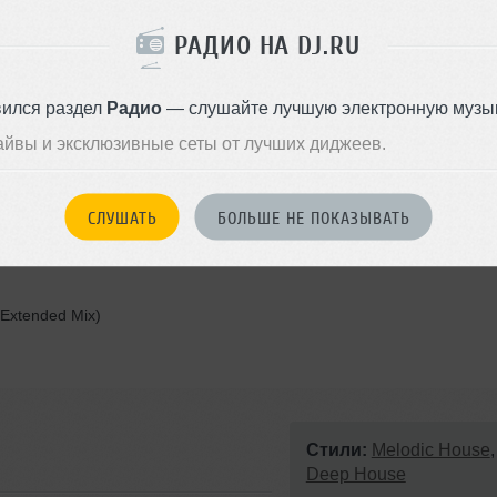
РАДИО НА DJ.RU
ax Freegrant Extended Remix)
вился раздел
Радио
— слушайте лучшую электронную музык
ginal Mix)
айвы и эксклюзивные сеты от лучших диджеев.
Mix
СЛУШАТЬ
БОЛЬШЕ НЕ ПОКАЗЫВАТЬ
(Extended Mix)
Стили:
Melodic House
,
Deep House