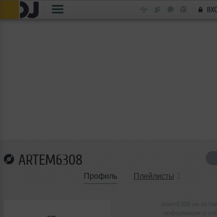
ВХ
ARTEM6308
Профиль
Плейлисты
1
artem6308 не оста
информации о се