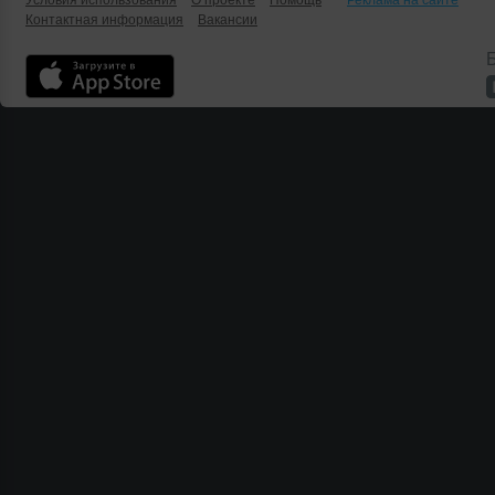
Условия использования
О проекте
Помощь
Реклама на сайте
Контактная информация
Вакансии
Б