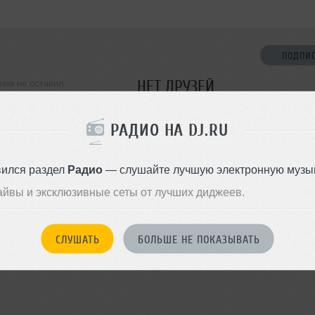
ПОДПИ
НЕТ ДРУЗЕЙ
тем не оставил
ормации о себе
Стань первым!
РАДИО НА DJ.RU
ДОБАВИТЬ В ДР
вился раздел
Радио
— слушайте лучшую электронную музык
айвы и эксклюзивные сеты от лучших диджеев.
СЛУШАТЬ
БОЛЬШЕ НЕ ПОКАЗЫВАТЬ