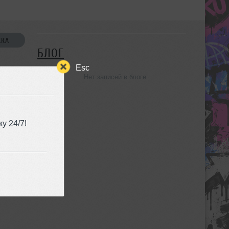
СКА
БЛОГ
Esc
Нет записей в блоге
УЗЬЯ
у 24/7!