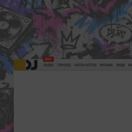
РАДИО
TOP100DJ
ЧАРТЫ HOT100
МУЗЫКА
ЛЮДИ
М