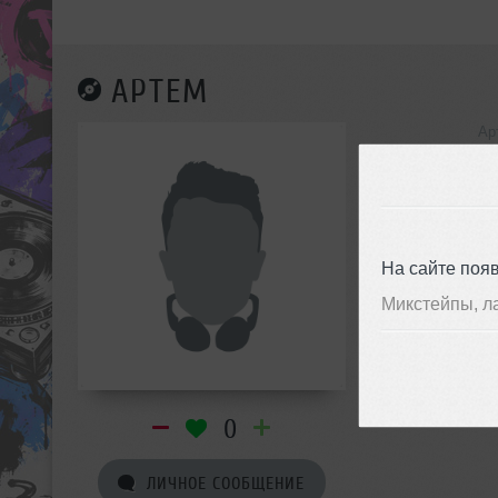
АРТЕМ
Ар
инф
На сайте поя
Микстейпы, л
0
ЛИЧНОЕ СООБЩЕНИЕ