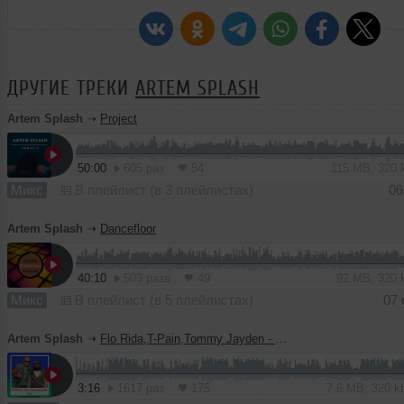
ДРУГИЕ ТРЕКИ
ARTEM SPLASH
Artem Splash
➝
Project
50:00
605 раз
54
115 MB, 320
Микс
В плейлист (в 3 плейлистах)
06
Artem Splash
➝
Dancefloor
40:10
503 раза
49
92 MB, 320
Микс
В плейлист (в 5 плейлистах)
07 
Artem Splash
➝
Flo Rida,T-Pain,Tommy Jayden - Low (Artem Splash Mash)
3:16
1617 раз
175
7.6 MB, 320 