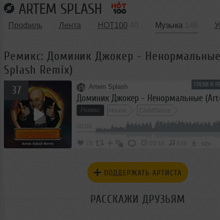
ARTEM SPLASH
Профиль
Лента
HOT100
40
Музыка
146
У
Ремикс: Доминик Джокер - Ненормальные
Splash Remix)
ТРЕКИ И Р
Artem Splash
37
Ремикс
House
Club/Dance
00:00
</>
78
03:16
638
ПОДДЕРЖАТЬ АРТИСТА
РАССКАЖИ ДРУЗЬЯМ