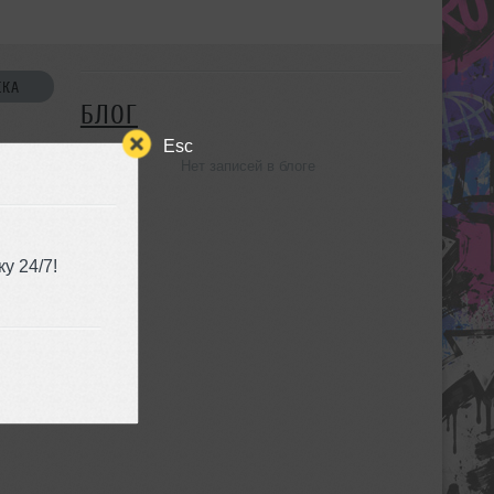
СКА
БЛОГ
Esc
Нет записей в блоге
УЗЬЯ
у 24/7!