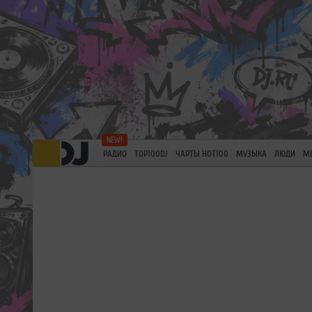
РАДИО
TOP100DJ
ЧАРТЫ HOT100
МУЗЫКА
ЛЮДИ
М