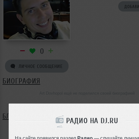
ДОБАВИ
0
ЛИЧНОЕ СООБЩЕНИЕ
БИОГРАФИЯ
Art Dovhopol ещё не поделился своей биографией
БЛОГ
РАДИО НА DJ.RU
Нет записей в блоге
На сайте появился раздел
Радио
— слушайте лучшу