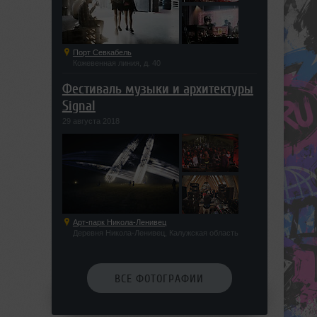
Порт Севкабель
Кожевенная линия, д. 40
Фестиваль музыки и архитектуры
Signal
29 августа 2018
Арт-парк Никола-Ленивец
Деревня Никола-Ленивец, Калужская область
ВСЕ ФОТОГРАФИИ