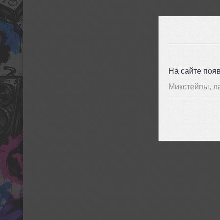
На сайте поя
Микстейпы, л