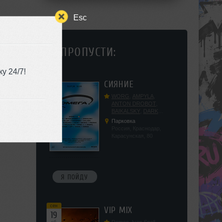
Esc
НЕ ПРОПУСТИ:
у 24/7!
сен
СИЯНИЕ
12
сб
WORG
,
AMPYLA
,
ANTON DROBOT
,
BAIKALSKY
,
DARK
DILLER
,
FUCKOPSSS
,
Парковка
KALUGIN
,
KITEGNOM
,
Россия, Краснодар,
KODENKO
,
LEEYA
,
Карасунская, 80
MEDIKA
,
PRIZRAK
,
PUSHIN
,
RAS ALGETHI
,
RPMD
,
SHINPU
,
TRIGGER
,
UFF
,
YASYA
,
VERIGO
Я ПОЙДУ
сен
VIP MIX
19
сб