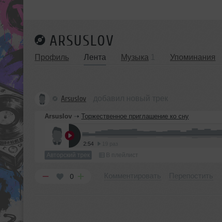
ARSUSLOV
Профиль
Лента
Музыка
1
Упоминания
Arsuslov
добавил новый трек
Arsuslov
➝
Торжественное приглашение ко сну
2:54
19 раз
Авторский трек
В плейлист
Комментировать
Перепостить
0