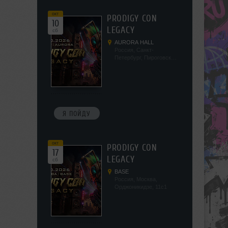
окт
PRODIGY CON
10
LEGACY
сб
AURORA HALL
Россия, Санкт-
Петербург, Пироговская
наб, 5/2
Я ПОЙДУ
окт
PRODIGY CON
17
LEGACY
сб
BASE
Россия, Москва,
Орджоникидзе, 11с1