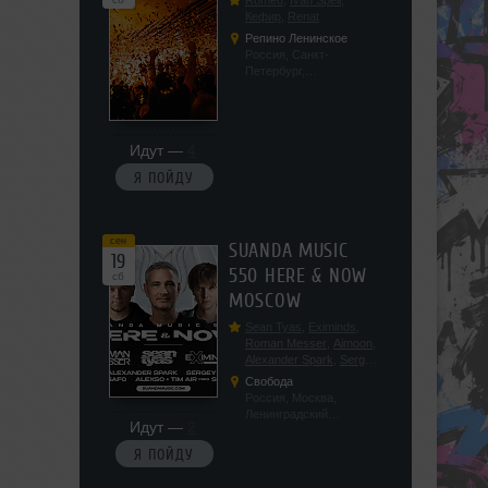
Romeo
,
Ivan Spell
,
Кефир
,
Renat
Репино Ленинское
Россия, Санкт-
Петербург,
Ленинградская обл, п.
Ленинское, ул.
Советская 171
Идут —
4
Я ПОЙДУ
сен
SUANDA MUSIC
19
550 HERE & NOW
сб
MOSCOW
Sean Tyas
,
Eximinds
,
Roman Messer
,
Aimoon
,
Alexander Spark
,
Sergey
Salekhov
,
Georgio Safo
,
Свобода
AlexSo
,
Tim Air
Россия, Москва,
Ленинградский
Идут —
2
проспект, 47с19
Я ПОЙДУ