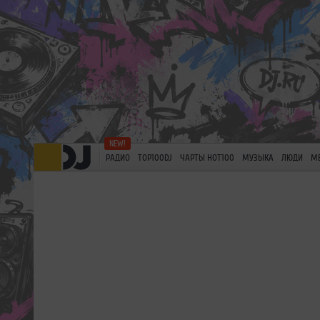
РАДИО
TOP100DJ
ЧАРТЫ HOT100
МУЗЫКА
ЛЮДИ
М