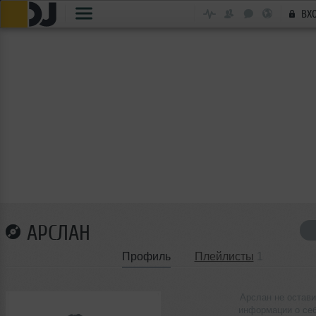
ВХ
АРСЛАН
Профиль
Плейлисты
1
Арслан не остав
информации о се