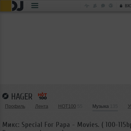
ВХ
HAGER
Профиль
Лента
HOT100
55
Музыка
135
У
Микс: Special For Papa - Movies. ( 100-115