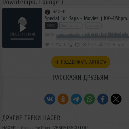
Downtempo. Lounge )
HAGER
Микс
Downtempo
Lounge
00:00
</>
20
58:08
336
ПОДДЕРЖАТЬ АРТИСТА
РАССКАЖИ ДРУЗЬЯМ
ДРУГИЕ ТРЕКИ
HAGER
HAGER
➝
Special For Papa - VESNA DISCO LOUNGE TIME /17.04.2026