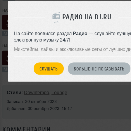
HAGER
➝
Special For Papa - AFRO HUJAFRO / 29.11.2025
РАДИО НА DJ.RU
58:17
229 раз
13
133 MB, 320
На сайте появился раздел
Радио
— слушайте лучшу
Микс
В плейлист
29
электронную музыку 24/7!
HAGER
➝
Special For Papa - DISCODRON / 29.11.2025
Микстейпы, лайвы и эксклюзивные сеты от лучших д
54:40
119 раз
12
125 MB, 32
СЛУШАТЬ
БОЛЬШЕ НЕ ПОКАЗЫВАТЬ
Микс
В плейлист
29
Стили:
Downtempo
,
Lounge
Записан: 30 октября 2023
Добавлен: 30 октября 2023, 15:17
КОММЕНТАРИИ