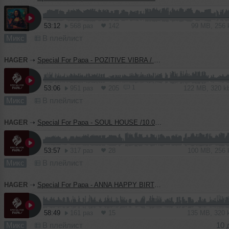
53:12
568 раз
142
99 MB, 256
Микс
В плейлист
HAGER
➝
Special For Papa - POZITIVE VIBRA / 08.02.2026
1
53:06
951 раз
205
122 MB, 320 
Микс
В плейлист
HAGER
➝
Special For Papa - SOUL HOUSE /10.01.2026
53:57
317 раз
28
100 MB, 256
Микс
В плейлист
HAGER
➝
Special For Papa - ANNA HAPPY BIRTHDAY /10.12.2025
58:49
161 раз
15
135 MB, 320
Микс
В плейлист
10 