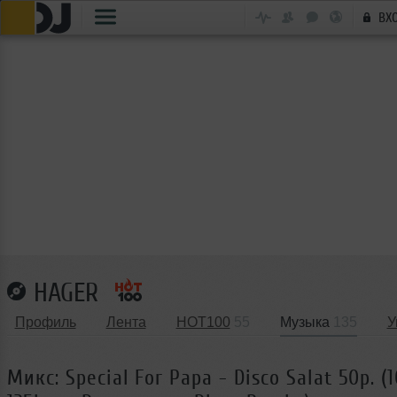
ВХ
HAGER
Профиль
Лента
HOT100
55
Музыка
135
У
Микс: Special For Papa - Disco Salat 50p. (