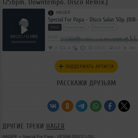
125bpm. Downtempo. Disco Remix.)
HAGER
Микс
Downtempo
Disco House
00:00
</>
25
1:00:01
314
ПОДДЕРЖАТЬ АРТИСТА
РАССКАЖИ ДРУЗЬЯМ
ДРУГИЕ ТРЕКИ
HAGER
HAGER
➝
Special For Papa - VESNA DISCO LOUNGE TIME /17.04.2026