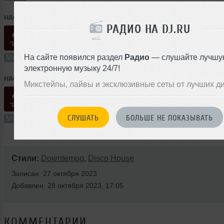
HAGER
➝
Special For Papa - AFRO HUJAFRO / 29.11.2025
РАДИО НА DJ.RU
58:17
229 раз
13
133 MB, 320
На сайте появился раздел
Радио
— слушайте лучшу
Микс
В плейлист
29
электронную музыку 24/7!
HAGER
➝
Special For Papa - DISCODRON / 29.11.2025
Микстейпы, лайвы и эксклюзивные сеты от лучших д
54:40
119 раз
12
125 MB, 32
СЛУШАТЬ
БОЛЬШЕ НЕ ПОКАЗЫВАТЬ
Микс
В плейлист
29
Стили:
Downtempo
,
Disco House
Записан: 27 октября 2023
Добавлен: 28 октября 2023, 17:05
КОММЕНТАРИИ