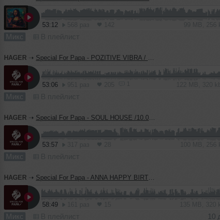
53:12
568 раз
142
99 MB, 256
Микс
В плейлист
HAGER
➝
Special For Papa - POZITIVE VIBRA / 08.02.2026
1
53:06
951 раз
205
122 MB, 320 
Микс
В плейлист
HAGER
➝
Special For Papa - SOUL HOUSE /10.01.2026
53:57
317 раз
28
100 MB, 256
Микс
В плейлист
HAGER
➝
Special For Papa - ANNA HAPPY BIRTHDAY /10.12.2025
58:49
161 раз
15
135 MB, 320
Микс
В плейлист
10 