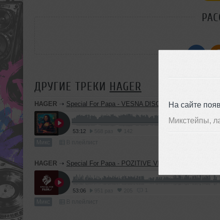
РАС
ДРУГИЕ ТРЕКИ
HAGER
HAGER
➝
Special For Papa - VESNA DISCO LOUNGE TIME /17
На сайте поя
Микстейпы, л
53:12
568 раз
142
Микс
В плейлист
HAGER
➝
Special For Papa - POZITIVE VIBRA / 08.02.2026
1
53:06
951 раз
205
Микс
В плейлист