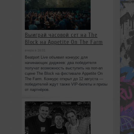
Выиграй часовой сет на The
Block на Appetite On The Farm
вчера в 16:01
Beatport Live объявил конкурс для
начинающих диджеев: два победителя
получат возможность выступить на поп‑ап
сцене The Block на фестивале Appetite On
The Farm. Конкурс открыт до 12 августа —
победителей ждут также VIP‑билеты и призы
от партнёров.