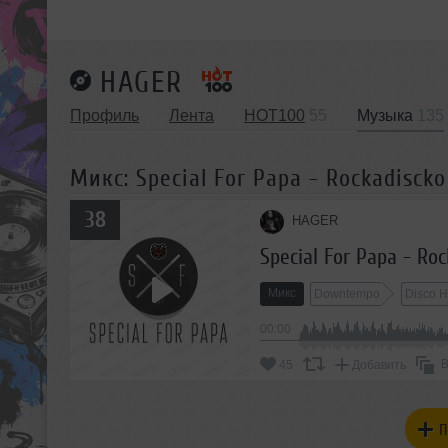
HAGER
Профиль
Лента
HOT100
55
Музыка
135
Микс: Special For Papa - Rockadiscko 
38
HAGER
Special For Papa - Roc
Микс
Downtempo
Disco 
00:00
В
45
Добавить
П