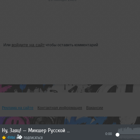
войдите на сайт
Или
чтобы оставить комментарий
Реклама на сайте
Контактная информация
Вакансии
Ну, Заяц! — Микшер Русской кибернетики 460 с Евгением Сваловым (4Mal) и Александром Киреевым (22.07.2026)
0:00
4Mal
ПОДПИСАТЬСЯ