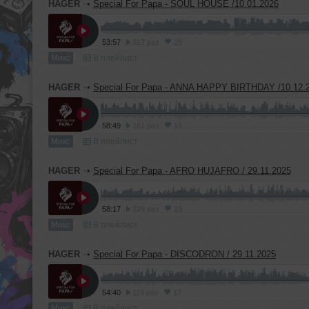
HAGER
➝
Special For Papa - SOUL HOUSE /10.01.2026
53:57
317 раз
28
Микс
В плейлист
HAGER
➝
Special For Papa - ANNA HAPPY BIRTHDAY /10.12.
58:49
161 раз
15
Микс
В плейлист
HAGER
➝
Special For Papa - AFRO HUJAFRO / 29.11.2025
58:17
229 раз
13
Микс
В плейлист
HAGER
➝
Special For Papa - DISCODRON / 29.11.2025
54:40
119 раз
12
Микс
В плейлист