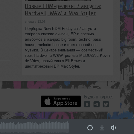
Новые EDM-релизы 7 августа:
Hardwell, W&W и Max Styler
вчера в 13:08
Подборка New EDM Friday за 7 августа
собрала свежие синглы, EP и превью
альбомов в жанрах big room, techno, bass
house, melodic house и электронной поп-
музыки. В центре внимания — совместный
трек Hardwell и W&W, релизы MEDUZA с Kevin
de Vries, новый сингл Eli Brown и
шеститрековый EP Max Styler.
Будь в курсе: