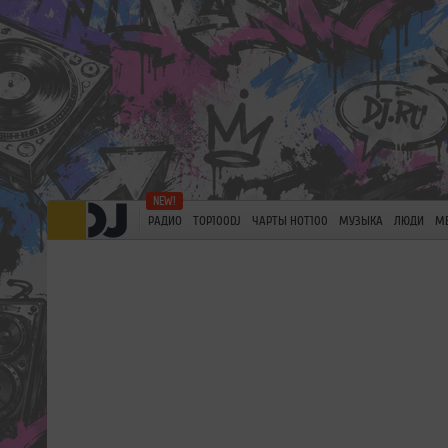
РАДИО
TOP100DJ
ЧАРТЫ HOT100
МУЗЫКА
ЛЮДИ
М