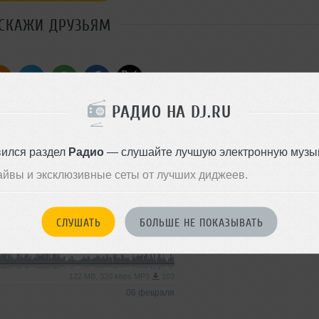
СКАЖИ ДРУЗЬЯМ
РАДИО НА DJ.RU
Стили:
Downtempo
,
Di
House
Записан: 23 октября 2023
.04.2026
вился раздел
Радио
— слушайте лучшую электронную музык
Disco House
Добавлен: 27 октября 2023, 1
айвы и эксклюзивные сеты от лучших диджеев.
99 MB, 256 kbps AAC
57
17 апреля
СЛУШАТЬ
БОЛЬШЕ НЕ ПОКАЗЫВАТЬ
Disco House
122 MB, 320 kbps MP3
103
06 февраля