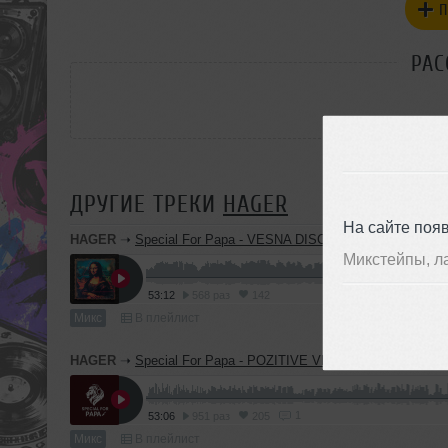
П
РАС
ДРУГИЕ ТРЕКИ
HAGER
На сайте поя
HAGER
➝
Special For Papa - VESNA DISCO LOUNGE TIME /17
Микстейпы, л
53:12
568 раз
142
Микс
В плейлист
HAGER
➝
Special For Papa - POZITIVE VIBRA / 08.02.2026
1
53:06
951 раз
205
Микс
В плейлист