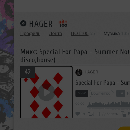
HAGER
Профиль
Лента
HOT100
55
Музыка
135
Микс: Special For Papa - Summer No
disco,house)
42
HAGER
Микс
14
Downtempo
H
00:00
В
19
Добавить