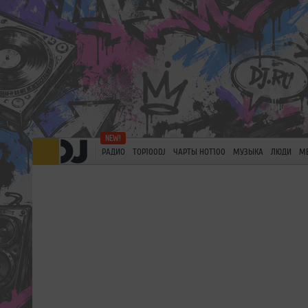
РАДИО
TOP100DJ
ЧАРТЫ HOT100
МУЗЫКА
ЛЮДИ
М