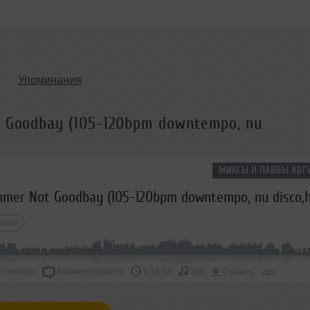
Упоминания
t Goodbay (105-120bpm downtempo, nu
МИКСЫ И ЛАЙВЫ АВГУ
ouse
 очередь
Комментировать
</>
1:18:58
308
Скачать