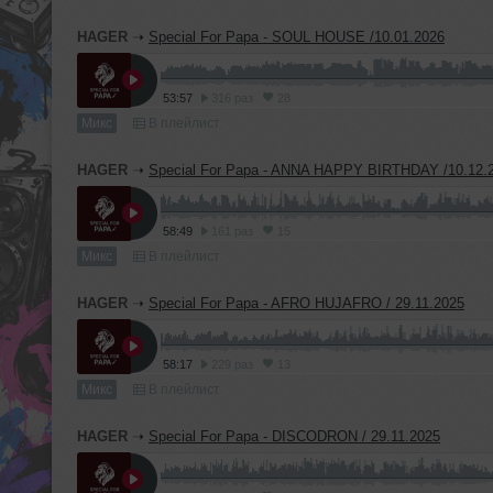
HAGER
➝
Special For Papa - SOUL HOUSE /10.01.2026
53:57
316 раз
28
Микс
В плейлист
HAGER
➝
Special For Papa - ANNA HAPPY BIRTHDAY /10.12.
58:49
161 раз
15
Микс
В плейлист
HAGER
➝
Special For Papa - AFRO HUJAFRO / 29.11.2025
58:17
229 раз
13
Микс
В плейлист
HAGER
➝
Special For Papa - DISCODRON / 29.11.2025