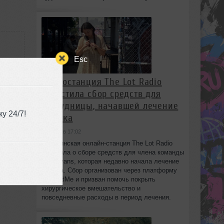
Esc
Радиостанция The Lot Radio
запустила сбор средств для
use
сотрудницы, начавшей лечение
у 24/7!
от рака
:58
сегодня в 17:02
Бруклинская онлайн-станция The Lot Radio
объявила о сборе средств для члена команды
Lola Evans, которая недавно начала лечение
от рака. Сбор организован через платформу
GoFundMe и призван помочь покрыть
хирургическое вмешательство и
повседневные расходы в период лечения.