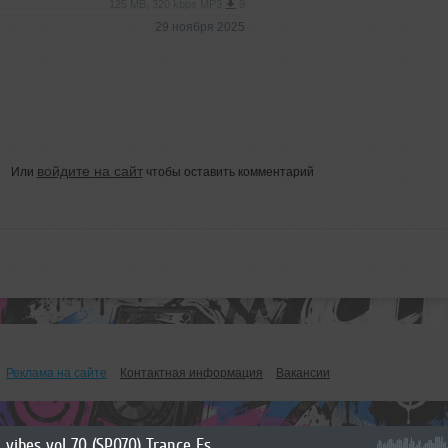
125 MB, 320 kbps MP3
9
29 ноября 2025
войдите на сайт
Или
чтобы оставить комментарий
Реклама на сайте
Контактная информация
Вакансии
vibes vol 70 (SP070) Trance Essentials vol 3 EDM mix