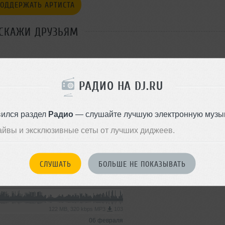
ОДДЕРЖАТЬ АРТИСТА
СКАЖИ ДРУЗЬЯМ
РАДИО НА DJ.RU
Стили:
Downtempo
,
Ho
Записан: 09 августа 2023
вился раздел
Радио
— слушайте лучшую электронную музык
Добавлен: 09 августа 2023, 17
.04.2026
Disco House
айвы и эксклюзивные сеты от лучших диджеев.
99 MB, 256 kbps AAC
57
17 апреля
СЛУШАТЬ
БОЛЬШЕ НЕ ПОКАЗЫВАТЬ
Disco House
122 MB, 320 kbps MP3
103
06 февраля