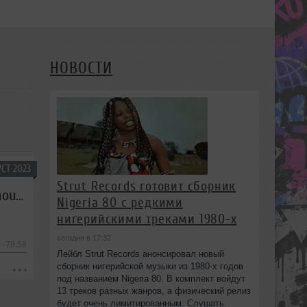
НОВОСТИ
СТ 2023
Strut Records готовит сборник
Special For Papa - Summer Not Goodbay (105-120bpm downtempo, nu disco,house)
Nigeria 80 с редкими
нигерийскими треками 1980-х
сегодня в 17:32
-78:58
Лейбл Strut Records анонсировал новый
сборник нигерийской музыки из 1980-х годов
под названием Nigeria 80. В комплект войдут
13 треков разных жанров, а физический релиз
будет очень лимитированным. Слушать.