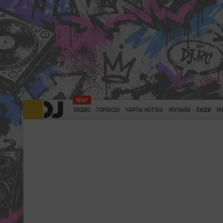
РАДИО
TOP100DJ
ЧАРТЫ HOT100
МУЗЫКА
ЛЮДИ
М