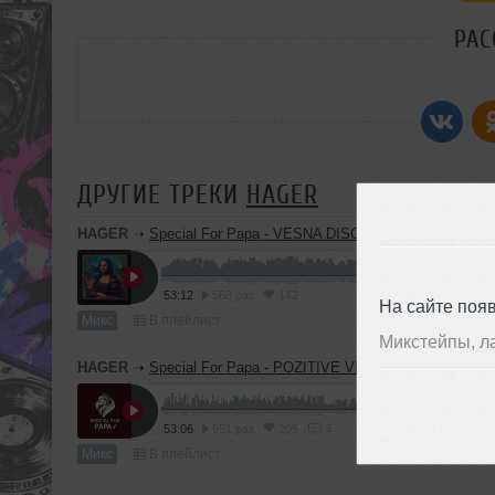
РАС
ДРУГИЕ ТРЕКИ
HAGER
HAGER
➝
Special For Papa - VESNA DISCO LOUNGE TIME /17
53:12
568 раз
142
На сайте поя
Микс
В плейлист
Микстейпы, л
HAGER
➝
Special For Papa - POZITIVE VIBRA / 08.02.2026
1
53:06
951 раз
205
Микс
В плейлист