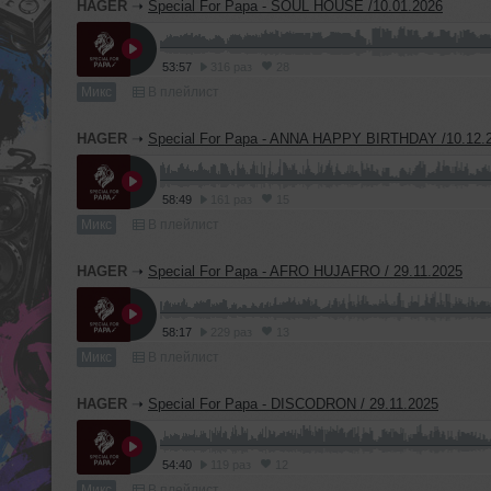
HAGER
➝
Special For Papa - SOUL HOUSE /10.01.2026
53:57
316 раз
28
Микс
В плейлист
HAGER
➝
Special For Papa - ANNA HAPPY BIRTHDAY /10.12.
58:49
161 раз
15
Микс
В плейлист
HAGER
➝
Special For Papa - AFRO HUJAFRO / 29.11.2025
58:17
229 раз
13
Микс
В плейлист
HAGER
➝
Special For Papa - DISCODRON / 29.11.2025
54:40
119 раз
12
Микс
В плейлист