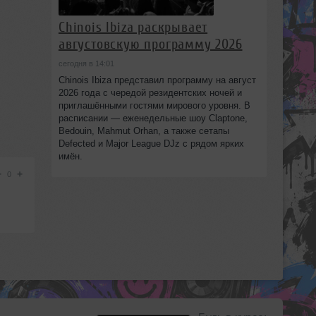
Chinois Ibiza раскрывает
августовскую программу 2026
сегодня в 14:01
Chinois Ibiza представил программу на август
2026 года с чередой резидентских ночей и
приглашёнными гостями мирового уровня. В
расписании — еженедельные шоу Claptone,
Bedouin, Mahmut Orhan, а также сетапы
Defected и Major League DJz с рядом ярких
имён.
−
+
0