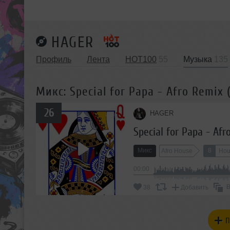
HAGER
Профиль
Лента
HOT100
55
Музыка
135
Микс: Special for Papa - Afro Remix ( 
26
HAGER
Special for Papa - Afr
Микс
8
Afro House
Hou
00:00
В
38
Добавить
П