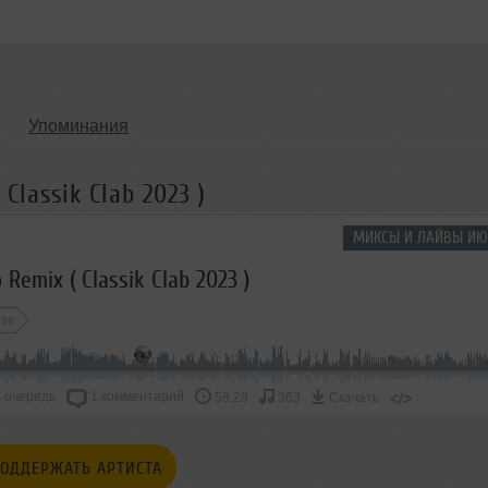
Упоминания
Classik Clab 2023 )
МИКСЫ И ЛАЙВЫ ИЮ
o Remix ( Classik Clab 2023 )
se
 очередь
1 комментарий
</>
58:28
363
Скачать
ОДДЕРЖАТЬ АРТИСТА