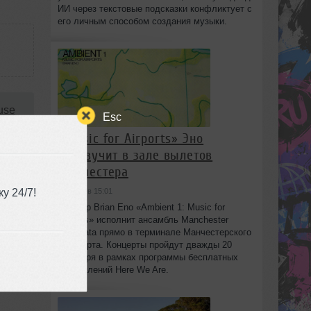
ИИ через текстовые подсказки конфликтует с
его личным способом создания музыки.
use
Esc
«Music for Airports» Эно
0
прозвучит в зале вылетов
Манчестера
у 24/7!
сегодня в 15:01
Шедевр Brian Eno «Ambient 1: Music for
Airports» исполнит ансамбль Manchester
Camerata прямо в терминале Манчестерского
аэропорта. Концерты пройдут дважды 20
сентября в рамках программы бесплатных
выступлений Here We Are.