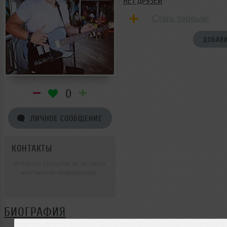
НЕТ ДРУЗЕЙ
Стань первым!
ДОБАВИ
0
ЛИЧНОЕ СООБЩЕНИЕ
КОНТАКТЫ
Armando Latouche не оставил
контактной информации.
БИОГРАФИЯ