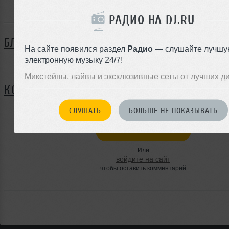
Armando Latouche ещё не поделился своей биографие
РАДИО НА DJ.RU
БЛОГ
На сайте появился раздел
Радио
— слушайте лучшу
электронную музыку 24/7!
Нет записей в блоге
Микстейпы, лайвы и эксклюзивные сеты от лучших д
КОММЕНТАРИИ
СЛУШАТЬ
БОЛЬШЕ НЕ ПОКАЗЫВАТЬ
ЗАРЕГИСТРИРУЙТЕСЬ
Или
войдите на сайт
чтобы оставить комментарий