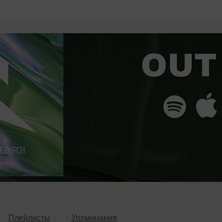
Плейлисты
1
Упоминания