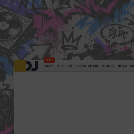
РАДИО
TOP100DJ
ЧАРТЫ HOT100
МУЗЫКА
ЛЮДИ
М