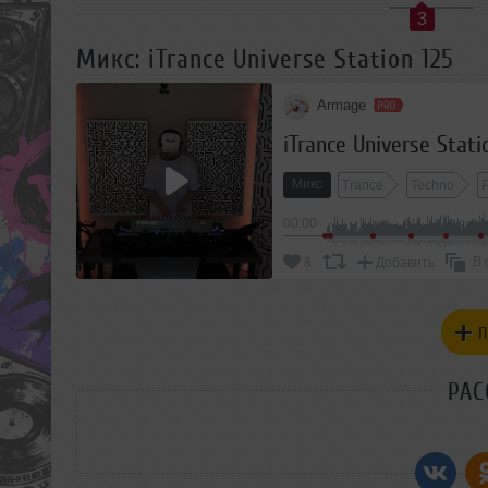
3
Микс: iTrance Universe Station 125
Armage
iTrance Universe Stati
Микс
Trance
Techno
00:00
В 
8
Добавить
П
РАС