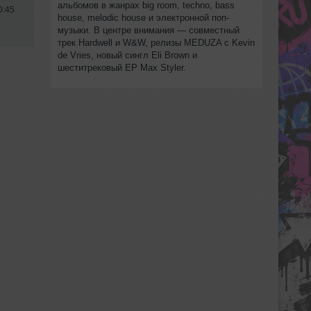
альбомов в жанрах big room, techno, bass
0:45
house, melodic house и электронной поп-
музыки. В центре внимания — совместный
трек Hardwell и W&W, релизы MEDUZA с Kevin
de Vries, новый сингл Eli Brown и
шеститрековый EP Max Styler.