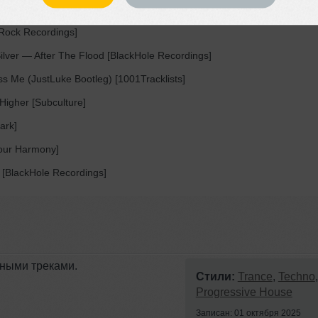
RISEY
— Reverie [Find Your Harmony]
Rock Recordings]
ilver
— After The Flood [BlackHole Recordings]
Me (JustLuke Bootleg) [1001Tracklists]
igher [Subculture]
ark]
our Harmony]
 [BlackHole Recordings]
ными треками.
Стили:
Trance
,
Techno
,
Progressive House
Записан: 01 октября 2025