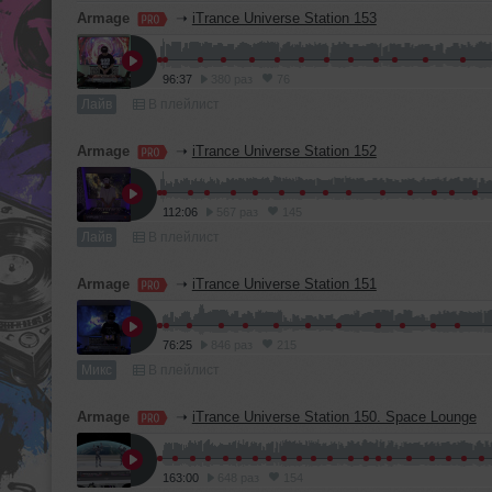
Armage
➝
iTrance Universe Station 153
96:37
380 раз
76
Лайв
В плейлист
Armage
➝
iTrance Universe Station 152
112:06
567 раз
145
Лайв
В плейлист
Armage
➝
iTrance Universe Station 151
76:25
846 раз
215
Микс
В плейлист
Armage
➝
iTrance Universe Station 150. Space Lounge
163:00
648 раз
154