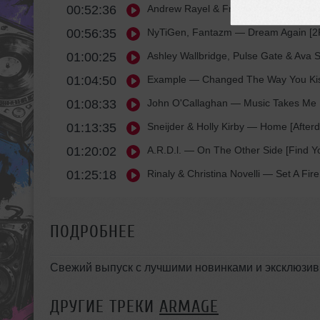
00:52:36
Andrew Rayel & Freddie Elmberg & A
00:56:35
NyTiGen, Fantazm
— Dream Again [2
01:00:25
Ashley Wallbridge, Pulse Gate & Ava S
01:04:50
Example
— Changed The Way You Kiss 
01:08:33
John O'Callaghan
— Music Takes Me H
01:13:35
Sneijder & Holly Kirby
— Home [Afterd
01:20:02
A.R.D.l.
— On The Other Side [Find Y
01:25:18
Rinaly & Christina Novelli
— Set A Fire
ПОДРОБНЕЕ
Свежий выпуск с лучшими новинками и эксклюзив
ДРУГИЕ ТРЕКИ
ARMAGE