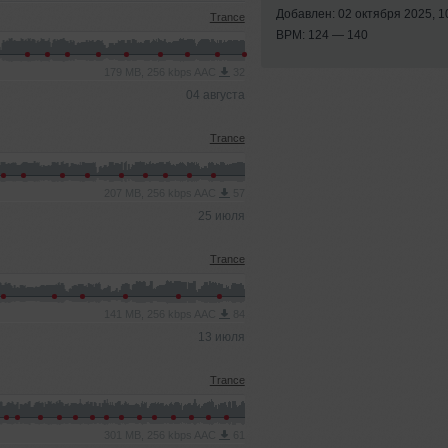
Добавлен: 02 октября 2025, 1
Trance
BPM: 124 — 140
179 MB, 256 kbps AAC
32
04 августа
Trance
207 MB, 256 kbps AAC
57
25 июля
Trance
141 MB, 256 kbps AAC
84
13 июля
Trance
301 MB, 256 kbps AAC
61