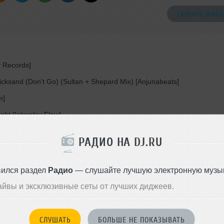
СКАЧАТЬ ФАЙЛ
y Records]
ksand (Don't Go) (Sultan + Shepard Mix) [Anjunabeats]
m]
ht [Interplay Flow]
essive]
РАДИО НА DJ.RU
low (Carlo Camargo Remix) [Addictive Sounds]
вился раздел
Радио
— слушайте лучшую электронную музык
nhanced]
айвы и эксклюзивные сеты от лучших диджеев.
 McCarthy
— Never Meant for Yo [Bemind Records]
СЛУШАТЬ
БОЛЬШЕ НЕ ПОКАЗЫВАТЬ