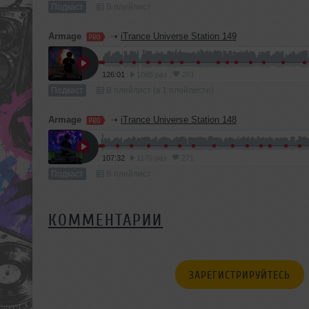
Подкаст
В плейлист
Armage
➝
iTrance Universe Station 149
126:01
1085 раз
261
Подкаст
В плейлист (в 1 плейлисте)
Armage
➝
iTrance Universe Station 148
107:32
1170 раз
271
Подкаст
В плейлист
КОММЕНТАРИИ
ЗАРЕГИСТРИРУЙТЕСЬ