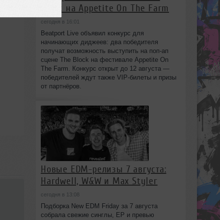
Block на Appetite On The Farm
сегодня в 16:01
Beatport Live объявил конкурс для
начинающих диджеев: два победителя
получат возможность выступить на поп‑ап
сцене The Block на фестивале Appetite On
The Farm. Конкурс открыт до 12 августа —
победителей ждут также VIP‑билеты и призы
от партнёров.
Новые EDM-релизы 7 августа:
Hardwell, W&W и Max Styler
сегодня в 13:08
Подборка New EDM Friday за 7 августа
собрала свежие синглы, EP и превью