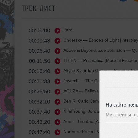
ТРЕК-ЛИСТ
00:00:00
Intro
00:00:48
Undersky
— Echoes of Light [Interpla
00:06:40
Above & Beyond, Zoe Johnston
— Quic
00:11:50
TH;EN
— Prismatica [Musical Freedo
00:16:40
Akyse & Jordan Grace
— Burning Tonig
00:21:33
Jaytech
— The Cave [Enhanced Progr
00:26:50
AGUZA
— Believe [F.T.F.T Records]
00:32:10
Ben R, Carlo Camargo
— Muted Afterg
На сайте поя
00:37:40
Nihil Young, Jordan Arts
— Breathe [E
Микстейпы, л
00:43:20
Arni
— Breathe [Addictive Sounds]
00:47:40
Northern Project & Abbey8k & Sinead