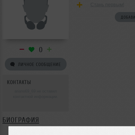
Стань первым!
ДОБАВИ
0
ЛИЧНОЕ СООБЩЕНИЕ
КОНТАКТЫ
ariano69_69 не оставил
контактной информации.
БИОГРАФИЯ
ariano69_69 ещё не поделился своей биографией