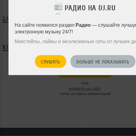
РАДИО НА DJ.RU
БЛОГ
На сайте появился раздел
Радио
— слушайте лучшу
электронную музыку 24/7!
Нет записей в блоге
Микстейпы, лайвы и эксклюзивные сеты от лучших д
КОММЕНТАРИИ
СЛУШАТЬ
БОЛЬШЕ НЕ ПОКАЗЫВАТЬ
ЗАРЕГИСТРИРУЙТЕСЬ
Или
войдите на сайт
чтобы оставить комментарий