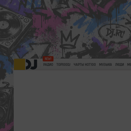
РАДИО
TOP100DJ
ЧАРТЫ HOT100
МУЗЫКА
ЛЮДИ
М