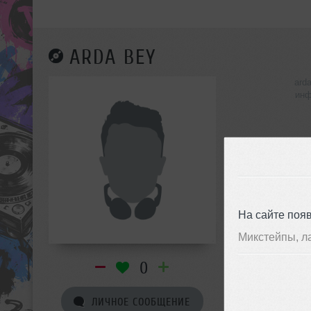
ARDA BEY
ard
инф
На сайте поя
Микстейпы, л
0
ЛИЧНОЕ СООБЩЕНИЕ