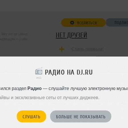
ПОДПИ
ВСЕЛИТЬСЯ
НЕТ ДРУЗЕЙ
a bey не оставил
ормации о себе
Стань первым!
ДОБАВИТЬ В ДР
РАДИО НА DJ.RU
вился раздел
Радио
— слушайте лучшую электронную музык
айвы и эксклюзивные сеты от лучших диджеев.
СЛУШАТЬ
БОЛЬШЕ НЕ ПОКАЗЫВАТЬ