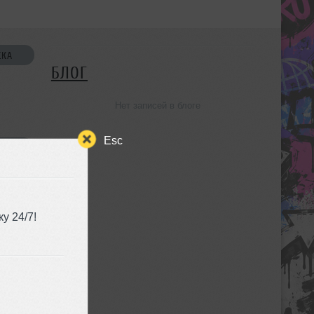
СКА
БЛОГ
Нет записей в блоге
Esc
УЗЬЯ
у 24/7!