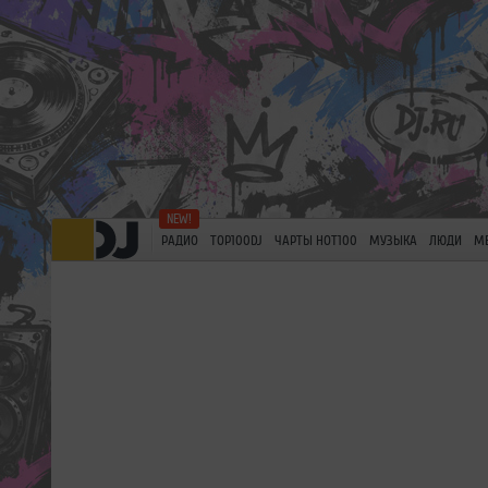
РАДИО
TOP100DJ
ЧАРТЫ HOT100
МУЗЫКА
ЛЮДИ
М