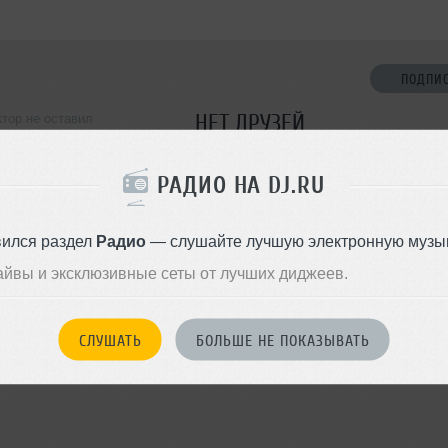
ПОДПИ
НЕТ ДРУЗЕЙ
ктор не оставил
ормации о себе
Стань первым!
РАДИО НА DJ.RU
ДОБАВИТЬ В ДР
вился раздел
Радио
— слушайте лучшую электронную музык
айвы и эксклюзивные сеты от лучших диджеев.
СЛУШАТЬ
БОЛЬШЕ НЕ ПОКАЗЫВАТЬ