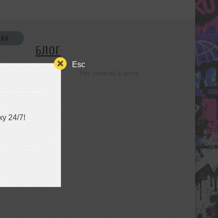
СКА
БЛОГ
Esc
Нет записей в блоге
УЗЬЯ
у 24/7!