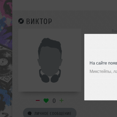
ВИКТОР
Ви
инф
На сайте поя
Микстейпы, л
0
ЛИЧНОЕ СООБЩЕНИЕ