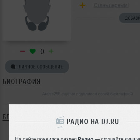
Стань первым!
ДОБАВИ
0
ЛИЧНОЕ СООБЩЕНИЕ
БИОГРАФИЯ
Arahis255 ещё не поделился своей биографией
БЛОГ
РАДИО НА DJ.RU
Нет записей в блоге
На сайте появился раздел
Радио
— слушайте лучшу