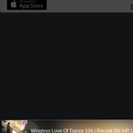
Ш
Wingless Love Of Trance 106 ( Record ON AIR )