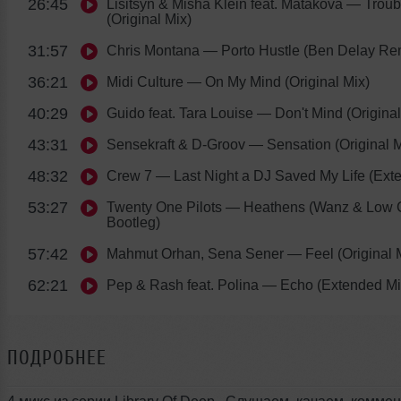
26:45
Lisitsyn & Misha Klein feat. Matakova
— Troub
(Original Mix)
31:57
Chris Montana
— Porto Hustle (Ben Delay Re
36:21
Midi Culture
— On My Mind (Original Mix)
40:29
Guido feat. Tara Louise
— Don't Mind (Original
43:31
Sensekraft & D-Groov
— Sensation (Original M
48:32
Crew 7
— Last Night a DJ Saved My Life (Ext
53:27
Twenty One Pilots
— Heathens (Wanz & Low C
Bootleg)
57:42
Mahmut Orhan, Sena Sener
— Feel (Original 
62:21
Pep & Rash feat. Polina
— Echo (Extended Mi
ПОДРОБНЕЕ