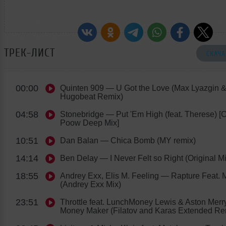
ТРЕК-ЛИСТ
СКАЧА
00:00
Quinten 909
— U Got the Love (Max Lyazgin 
Hugobeat Remix)
04:58
Stonebridge
— Put 'Em High (feat. Therese) [C
Poow Deep Mix]
10:51
Dan Balan
— Chica Bomb (MY remix)
14:14
Ben Delay
— I Never Felt so Right (Original Mi
18:55
Andrey Exx, Elis M. Feeling
— Rapture Feat. M
(Andrey Exx Mix)
23:51
Throttle feat. LunchMoney Lewis & Aston Merr
Money Maker (Filatov and Karas Extended Re