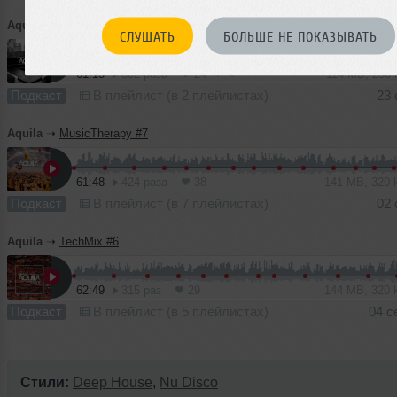
Aquila
➝
TechMix #7
СЛУШАТЬ
БОЛЬШЕ НЕ ПОКАЗЫВАТЬ
1
61:15
302 раза
24
114 MB, 256
Подкаст
В плейлист (в 2 плейлистах)
23 
Aquila
➝
MusicTherapy #7
61:48
424 раза
38
141 MB, 320
Подкаст
В плейлист (в 7 плейлистах)
02 
Aquila
➝
TechMix #6
62:49
315 раз
29
144 MB, 320
Подкаст
В плейлист (в 5 плейлистах)
04 с
Стили:
Deep House
,
Nu Disco