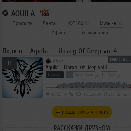
AQUILA
Профиль
Лента
HOT100
23
Музыка
32
Афиша
1
Упоминания
Подкаст: Aquila - Library Of Deep vol.4
ПОДКАСТЫ И Р
Aquila
11
Aquila - Library Of Deep vol.4
Подкаст
6
Deep House
Nu Disco
00:00
</>
42
1:05:50
189
ПОДДЕРЖАТЬ АРТИСТА
РАССКАЖИ ДРУЗЬЯМ