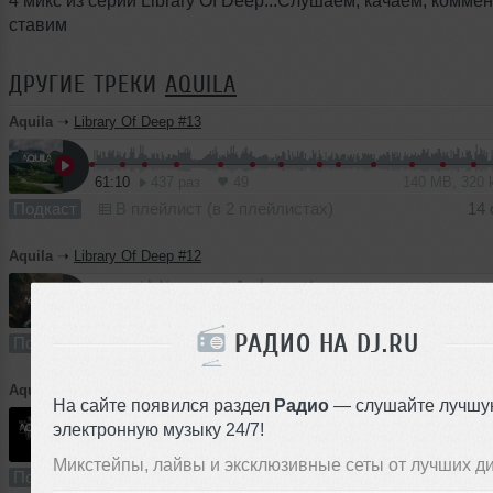
4 микс из серии Library Of Deep...Слушаем, качаем, комме
ставим
ДРУГИЕ ТРЕКИ
AQUILA
Aquila
➝
Library Of Deep #13
61:10
437 раз
49
140 MB, 320
Подкаст
В плейлист (в 2 плейлистах)
14 
Aquila
➝
Library Of Deep #12
60:03
675 раз
77
137 MB, 320 
РАДИО НА DJ.RU
Подкаст
В плейлист (в 4 плейлистах)
Aquila
➝
TechMix #8
На сайте появился раздел
Радио
— слушайте лучшу
электронную музыку 24/7!
59:48
405 раз
24
137 MB, 320
Микстейпы, лайвы и эксклюзивные сеты от лучших д
Подкаст
В плейлист (в 2 плейлистах)