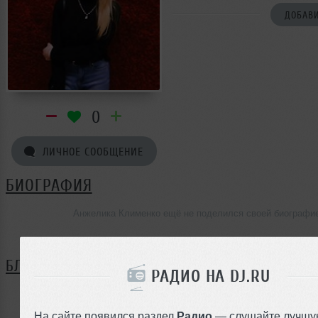
ДОБАВИ
0
ЛИЧНОЕ СООБЩЕНИЕ
БИОГРАФИЯ
Анжелика Клименко ещё не поделился своей биографи
БЛОГ
РАДИО НА DJ.RU
Нет записей в блоге
На сайте появился раздел
Радио
— слушайте лучшу