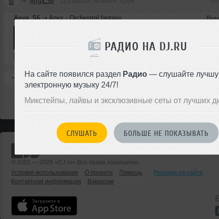
Anyx_S6
добавил новый трек
26
Anyx_S6
➝
Anyx - Orchestral fantasy
РАДИО НА DJ.RU
4:18
25 раз
3.9 MB, 320 
Авторский трек
В плейлист
2
На сайте появился раздел
Радио
— слушайте лучш
Комментировать
Перепостить
0
электронную музыку 24/7!
Микстейпы, лайвы и эксклюзивные сеты от лучших д
СЛУШАТЬ
БОЛЬШЕ НЕ ПОКАЗЫВАТЬ
© 2001 — 2026 «DJ.ru» Все права защищены.
Условия использования
О проекте
Помощь
Реклама на сайте
Контактная информация
Вакансии
Б