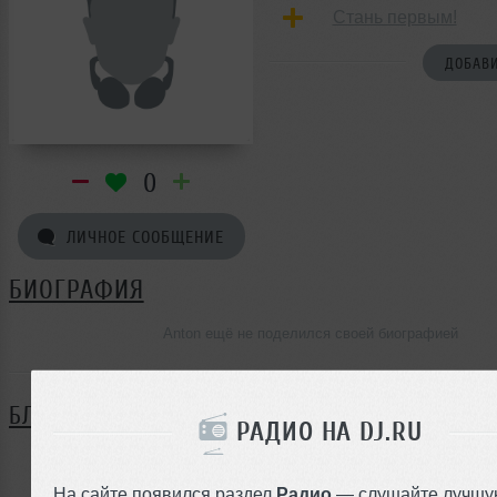
Стань первым!
ДОБАВИ
0
ЛИЧНОЕ СООБЩЕНИЕ
БИОГРАФИЯ
Anton ещё не поделился своей биографией
БЛОГ
РАДИО НА DJ.RU
Нет записей в блоге
На сайте появился раздел
Радио
— слушайте лучшу