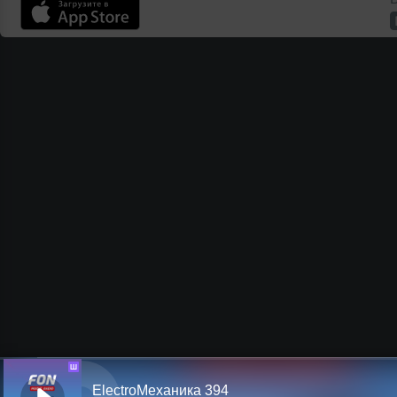
Ш
ElectroМеханика 394