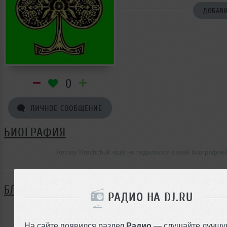
ДОБАВИ
0
ЛИЧНОЕ СООБЩЕНИЕ
БИОГРАФИЯ
Antony Kreshchuk ещё не поделился своей биографие
БЛОГ
РАДИО НА DJ.RU
Нет записей в блоге
На сайте появился раздел
Радио
— слушайте лучшу