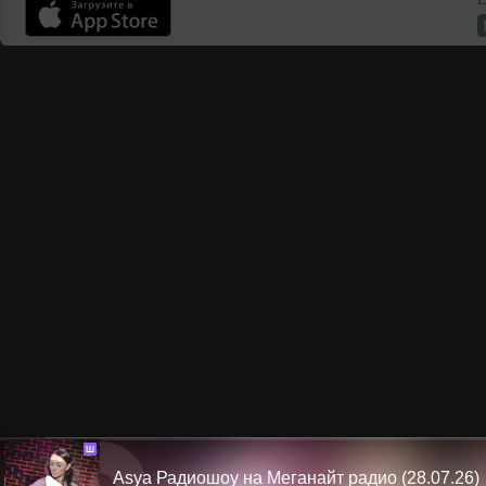
Ш
Asya Радиошоу на Меганайт радио (28.07.26)