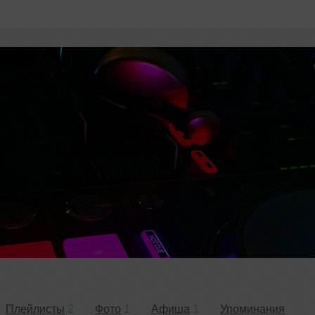
Плейлисты
2
Фото
1
Афиша
1
Упоминания