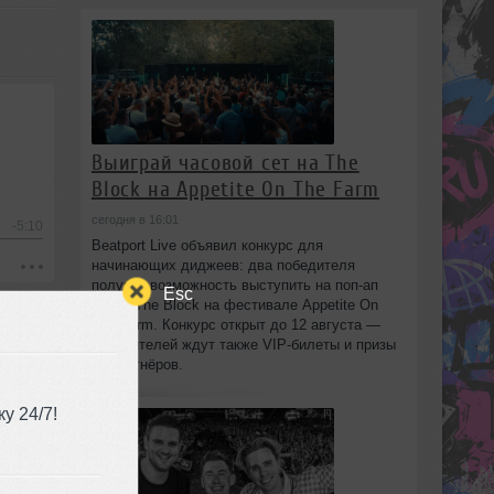
Выиграй часовой сет на The
Block на Appetite On The Farm
сегодня в 16:01
-5:10
Beatport Live объявил конкурс для
начинающих диджеев: два победителя
получат возможность выступить на поп‑ап
Esc
сцене The Block на фестивале Appetite On
The Farm. Конкурс открыт до 12 августа —
победителей ждут также VIP‑билеты и призы
от партнёров.
у 24/7!