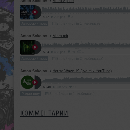
Anton Sokolov
➝
Micro Space
4:42
225 раз
3
Авторский трек
В плейлист (в 1 плейлисте)
Anton Sokolov
➝
Micro mir
1
5:34
488 раз
29
Авторский трек
В плейлист (в 2 плейлистах)
Anton Sokolov
➝
House Wave 19 (live mix YouTube)
60:40
378 раз
11
Радио-шоу
В плейлист (в 1 плейлисте)
КОММЕНТАРИИ