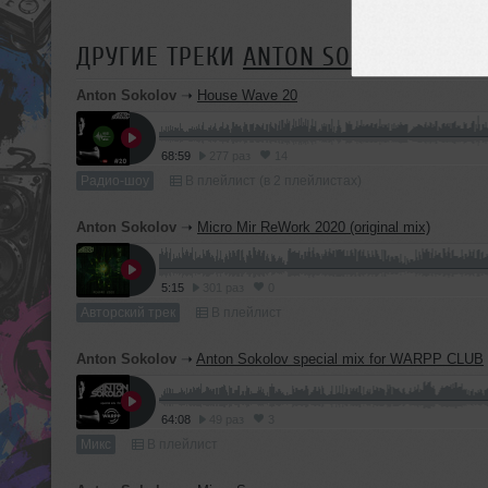
ДРУГИЕ ТРЕКИ
ANTON SOKOLOV
Anton Sokolov
➝
House Wave 20
68:59
277 раз
14
Радио-шоу
В плейлист (в 2 плейлистах)
Anton Sokolov
➝
Micro Mir ReWork 2020 (original mix)
5:15
301 раз
0
Авторский трек
В плейлист
Anton Sokolov
➝
Anton Sokolov special mix for WARPP CLUB
64:08
49 раз
3
Микс
В плейлист