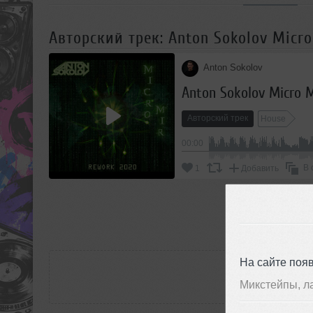
Авторский трек: Anton Sokolov Micro
Anton Sokolov
Anton Sokolov Micro 
Авторский трек
House
00:00
В 
1
Добавить
П
РАС
На сайте поя
Микстейпы, л