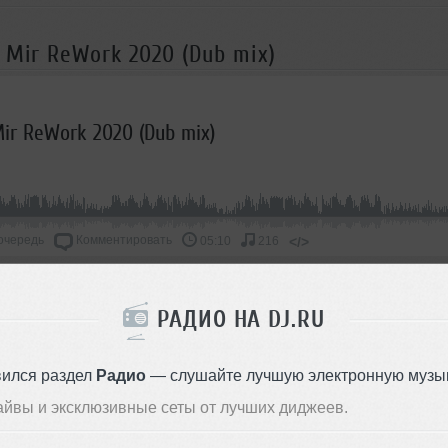
 Mir ReWork 2020 (Dub mix)
Mir ReWork 2020 (Dub mix)
очередь
Комментировать
</>
05:10
216
ОДДЕРЖАТЬ АРТИСТА
РАДИО НА DJ.RU
СКАЖИ ДРУЗЬЯМ
вился раздел
Радио
— слушайте лучшую электронную музык
айвы и эксклюзивные сеты от лучших диджеев.