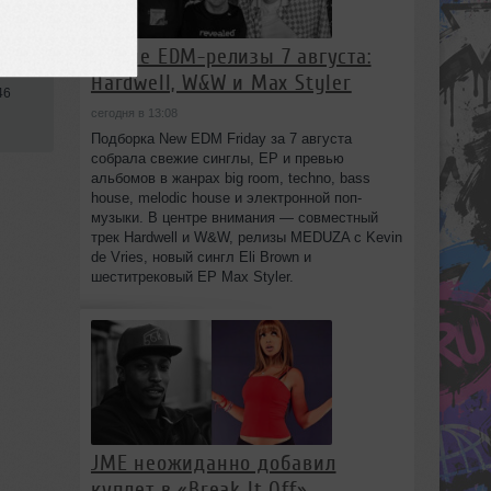
Новые EDM-релизы 7 августа:
Hardwell, W&W и Max Styler
46
сегодня в 13:08
Подборка New EDM Friday за 7 августа
собрала свежие синглы, EP и превью
альбомов в жанрах big room, techno, bass
house, melodic house и электронной поп-
музыки. В центре внимания — совместный
трек Hardwell и W&W, релизы MEDUZA с Kevin
de Vries, новый сингл Eli Brown и
шеститрековый EP Max Styler.
JME неожиданно добавил
куплет в «Break It Off»