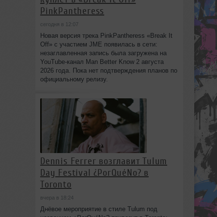
PinkPantheress
сегодня в 12:07
Новая версия трека PinkPantheress «Break It
Off» с участием JME появилась в сети:
незаглавленная запись была загружена на
YouTube-канал Man Better Know 2 августа
2026 года. Пока нет подтверждения планов по
официальному релизу.
Dennis Ferrer возглавит Tulum
Day Festival ¿PorQuéNo? в
Toronto
вчера в 18:24
Днёвое мероприятие в стиле Tulum под