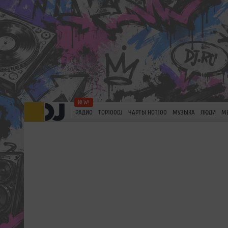
РАДИО
TOP100DJ
ЧАРТЫ HOT100
МУЗЫКА
ЛЮДИ
М