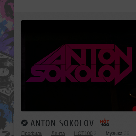
ANTON SOKOLOV
Профиль
Лента
HOT100
2
Музыка
36