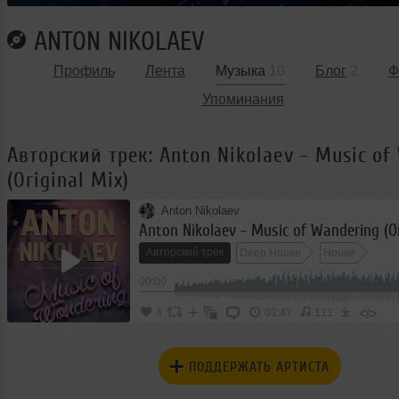
ANTON NIKOLAEV
Профиль
Лента
Музыка
10
Блог
2
Ф
Упоминания
Авторский трек: Anton Nikolaev - Music of
(Original Mix)
Anton Nikolaev
Anton Nikolaev - Music of Wandering (Or
Авторский трек
Deep House
House
00:00
</>
4
03:47
111
ПОДДЕРЖАТЬ АРТИСТА