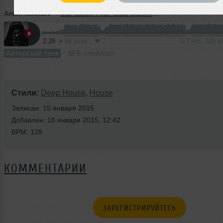
Anton Nikolaev
➝
Sub Culture Feat. Craig Blackmoore - She Only Needs the Bass (Original Mix)
2:28
84 раза
7
5.7 MB, 320 
Авторский трек
В плейлист
Стили:
Deep House
,
House
Записан: 15 января 2015
Добавлен: 16 января 2015, 12:42
BPM: 128
КОММЕНТАРИИ
ЗАРЕГИСТРИРУЙТЕСЬ