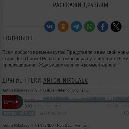
РАССКАЖИ ДРУЗЬЯМ
ПОДРОБНЕЕ
Всем доброго времени суток! Представляю вам свой новы
стиле deep house! Релакс и атмосфера путешествия. Всем
прослушивания. Жду ваших оценок и комментариев!!!
ДРУГИЕ ТРЕКИ
ANTON NIKOLAEV
Anton Nikolaev
➝
Sub Culture - Inferno (Original Mix)
3:03
158 раз
4
7.0 MB, 320
Авторский трек
В плейлист
09
Anton Nikolaev
➝
N1NT3ND0 - Run Вася Run (Sub Culture Bootleg)