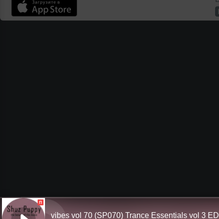
П
vibes vol 70 (SP070) Trance Essentials vol 3 E