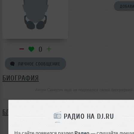
ДОБАВИ
0
ЛИЧНОЕ СООБЩЕНИЕ
БИОГРАФИЯ
Антон Синютич ещё не поделился своей биографией
БЛОГ
РАДИО НА DJ.RU
Нет записей в блоге
На сайте появился раздел
Радио
— слушайте лучшу