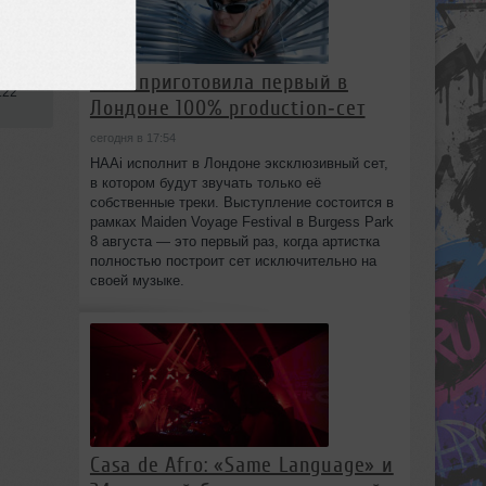
HAAi приготовила первый в
:22
Лондоне 100% production‑сет
сегодня в 17:54
HAAi исполнит в Лондоне эксклюзивный сет,
в котором будут звучать только её
собственные треки. Выступление состоится в
рамках Maiden Voyage Festival в Burgess Park
8 августа — это первый раз, когда артистка
полностью построит сет исключительно на
своей музыке.
Casa de Afro: «Same Language» и