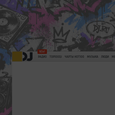
РАДИО
TOP100DJ
ЧАРТЫ HOT100
МУЗЫКА
ЛЮДИ
М