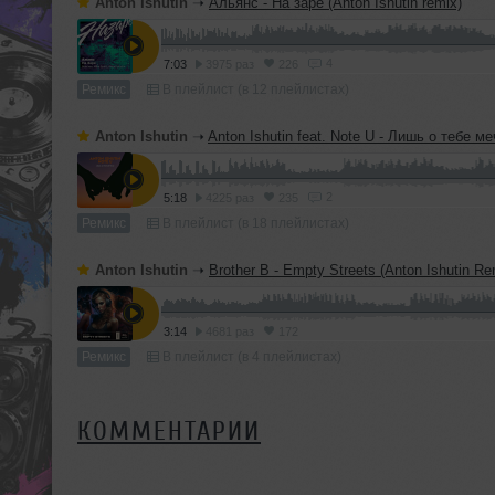
Anton Ishutin
➝
Альянс - На заре (Anton Ishutin remix)
4
7:03
3975 раз
226
Ремикс
В плейлист (в 12 плейлистах)
Anton Ishutin
➝
Anton Ishutin feat. Note U - Лишь о тебе м
2
5:18
4225 раз
235
Ремикс
В плейлист (в 18 плейлистах)
Anton Ishutin
➝
Brother B - Empty Streets (Anton Ishutin Re
3:14
4681 раз
172
Ремикс
В плейлист (в 4 плейлистах)
КОММЕНТАРИИ