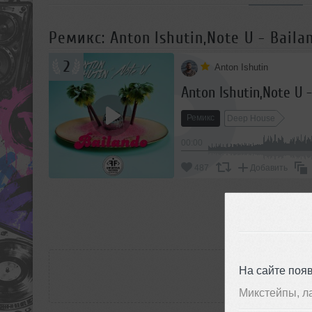
Ремикс: Anton Ishutin,Note U - Baila
2
Anton Ishutin
Anton Ishutin,Note U 
Ремикс
Deep House
00:00
487
Добавить
П
РАС
На сайте поя
Микстейпы, л