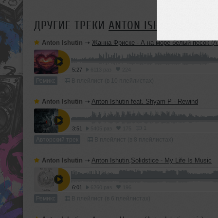
ДРУГИЕ ТРЕКИ
ANTON ISHUTIN
Anton Ishutin
➝
Жанна Фриске - А на море белый песок (Anton Ishut
5:27
6113 раз
224
Ремикс
В плейлист (в 10 плейлистах)
Anton Ishutin
➝
Anton Ishutin feat. Shyam P - Rewind
1
3:51
5405 раз
175
Авторский трек
В плейлист (в 8 плейлистах)
Anton Ishutin
➝
Anton Ishutin,Solidstice - My Life Is Music
6:01
6260 раз
196
Ремикс
В плейлист (в 6 плейлистах)