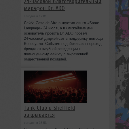
24‑часовой благотворительный
марафон Dr. ADO
сегодня в 17:01
Лейбл Casa de Afro выпустил сингл «Same
Language» 24 июля, а в ближайшие дни
основатель проекта Dr. ADO провёл
24‑часовой диджей‑сет в поддержку помощи
Венесуэле. События подчёркивают переход
бренда от клубной резиденции к
полноценному лейблу с выраженной
общественной позицией.
Tank Club в Sheffield
закрывается
сегодня в 16:53