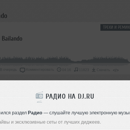
ndo
ТРЕКИ И РЕМИК
- Bailando
В очередь
Комментировать
</>
04:16
11823
Скачать
ОДДЕРЖАТЬ АРТИСТА
РАДИО НА DJ.RU
СКАЖИ ДРУЗЬЯМ
вился раздел
Радио
— слушайте лучшую электронную музык
айвы и эксклюзивные сеты от лучших диджеев.