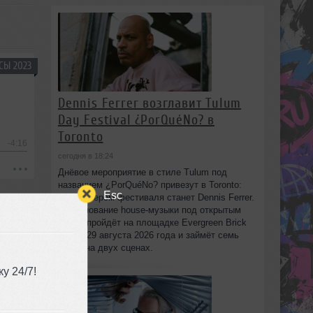
СЫ 2023
Dennis Ferrer возглавит Tulum
Day Festival ¿PorQuéNo? в
Toronto
-4:16
сегодня в 18:24
Днёвое мероприятие в стиле Tulum под
названием ¿PorQuéNo? привезут в Toronto:
Esc
хедлайнером фестиваля станет Dennis Ferrer.
Празднование house-музыки под открытым
небом пройдёт на площадке Evergreen Brick
Works 29 августа 2026 года и займёт семь
часов на двух сценах.
у 24/7!