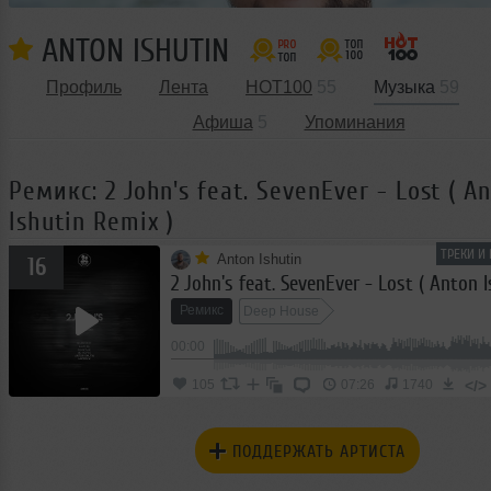
ANTON ISHUTIN
Профиль
Лента
HOT100
55
Музыка
59
Афиша
5
Упоминания
Ремикс: 2 John's feat. SevenEver - Lost ( A
Ishutin Remix )
ТРЕКИ И
Anton Ishutin
16
Ремикс
Deep House
00:00
</>
105
07:26
1740
ПОДДЕРЖАТЬ АРТИСТА