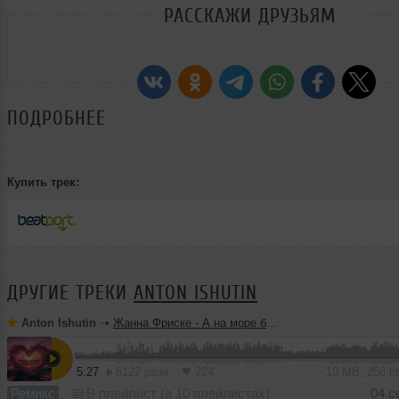
РАССКАЖИ ДРУЗЬЯМ
ПОДРОБНЕЕ
Купить трек:
ДРУГИЕ ТРЕКИ
ANTON ISHUTIN
Anton Ishutin
➝
Жанна Фриске - А на море белый песок (Anton Ishutin Remix)
5:27
6122 раза
224
10 MB, 256 
Ремикс
В плейлист (в 10 плейлистах)
04 с