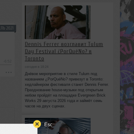
ЛЬ 2021
Dennis Ferrer возглавит Tulum
Day Festival ¿PorQuéNo? в
Toronto
-6:52
сегодня в 18:24
Днёвое мероприятие в стиле Tulum под
названием ¿PorQuéNo? привезут в Toronto:
хедлайнером фестиваля станет Dennis Ferrer.
Празднование house-музыки под открытым
небом пройдёт на площадке Evergreen Brick
Works 29 августа 2026 года и займёт семь
часов на двух сценах.
Esc