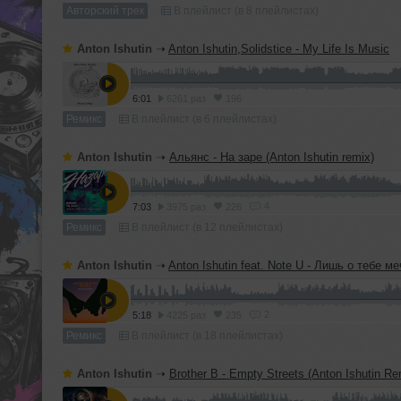
Авторский трек
В плейлист (в 8 плейлистах)
Anton Ishutin
➝
Anton Ishutin,Solidstice - My Life Is Music
6:01
6261 раз
196
Ремикс
В плейлист (в 6 плейлистах)
Anton Ishutin
➝
Альянс - На заре (Anton Ishutin remix)
4
7:03
3975 раз
226
Ремикс
В плейлист (в 12 плейлистах)
Anton Ishutin
➝
Anton Ishutin feat. Note U - Лишь о тебе м
2
5:18
4225 раз
235
Ремикс
В плейлист (в 18 плейлистах)
Anton Ishutin
➝
Brother B - Empty Streets (Anton Ishutin Re