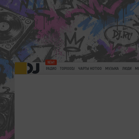
РАДИО
TOP100DJ
ЧАРТЫ HOT100
МУЗЫКА
ЛЮДИ
М