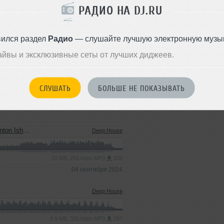
РАДИО НА DJ.RU
вился раздел
Радио
— слушайте лучшую электронную музык
Стиль:
Dance-Pop
айвы и эксклюзивные сеты от лучших диджеев.
Записан: 19 марта 2021
Добавлен: 25 марта 2021, 10:
BPM: 124
СЛУШАТЬ
БОЛЬШЕ НЕ ПОКАЗЫВАТЬ
рта 2021, 14:29:
in Remix)
Deep House
10 MB, 256 kbps MP3
339
04 сентября 2024
Deep House
8.8 MB, 320 kbps MP3
297