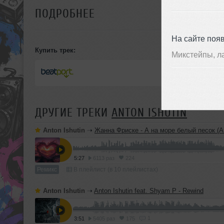
ПОДРОБНЕЕ
На сайте поя
Купить трек:
Микстейпы, л
26 ма
SYNTHETICSAX
ДРУГИЕ ТРЕКИ
ANTON ISHUTIN
Ништяк!
к 01:47
Anton Ishutin
➝
Жанна Фриске - А на море белый песок (Anton Ishut
5:27
6113 раз
224
Ремикс
В плейлист (в 10 плейлистах)
Anton Ishutin
➝
Anton Ishutin feat. Shyam P - Rewind
1
3:51
5405 раз
175