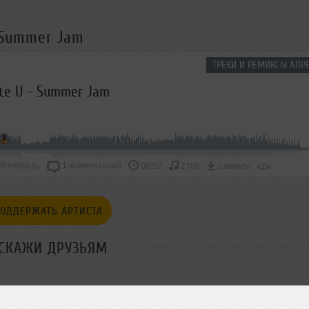
- Summer Jam
ТРЕКИ И РЕМИКСЫ АПРЕ
ote U - Summer Jam
В очередь
1 комментарий
</>
06:52
2786
Скачать
ОДДЕРЖАТЬ АРТИСТА
СКАЖИ ДРУЗЬЯМ