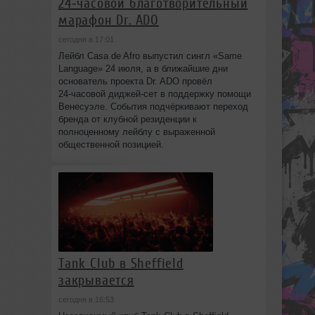
24‑часовой благотворительный
марафон Dr. ADO
сегодня в 17:01
Лейбл Casa de Afro выпустил сингл «Same
Language» 24 июля, а в ближайшие дни
основатель проекта Dr. ADO провёл
24‑часовой диджей‑сет в поддержку помощи
Венесуэле. События подчёркивают переход
бренда от клубной резиденции к
полноценному лейблу с выраженной
общественной позицией.
Tank Club в Sheffield
закрывается
сегодня в 16:53