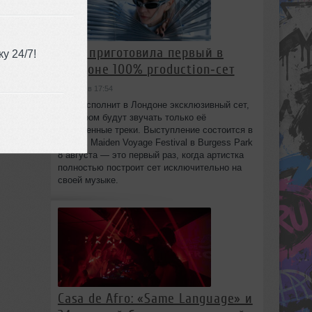
HAAi приготовила первый в
у 24/7!
Лондоне 100% production‑сет
сегодня в 17:54
36
HAAi исполнит в Лондоне эксклюзивный сет,
в котором будут звучать только её
собственные треки. Выступление состоится в
рамках Maiden Voyage Festival в Burgess Park
8 августа — это первый раз, когда артистка
полностью построит сет исключительно на
своей музыке.
Casa de Afro: «Same Language» и