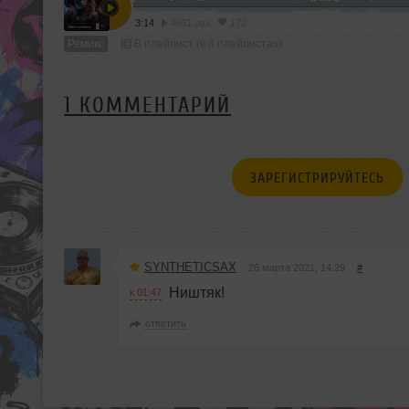
3:14
4681 раз
172
Ремикс
В плейлист (в 4 плейлистах)
1 КОММЕНТАРИЙ
ЗАРЕГИСТРИРУЙТЕСЬ
SYNTHETICSAX
26 марта 2021, 14:29
#
Ништяк!
к 01:47
ответить