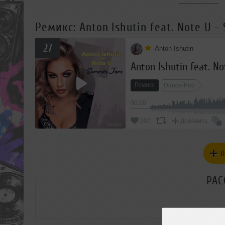
Ремикс: Anton Ishutin feat. Note U 
27
Anton Ishutin
Anton Ishutin feat. N
Ремикс
Dance-Pop
00:00
207
Добавить
П
РАС