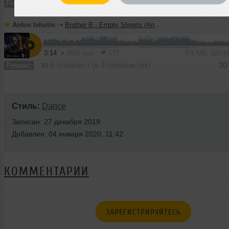
Ремикс
В плейлист (в 18 плейлистах)
09 с
Anton Ishutin
➝
Brother B - Empty Streets (Anton Ishutin Remix)
3:14
4681 раз
172
7.4 MB, 320 
Ремикс
В плейлист (в 4 плейлистах)
10
Стиль:
Dance
Записан: 27 декабря 2019
Добавлен: 04 января 2020, 11:42
КОММЕНТАРИИ
ЗАРЕГИСТРИРУЙТЕСЬ