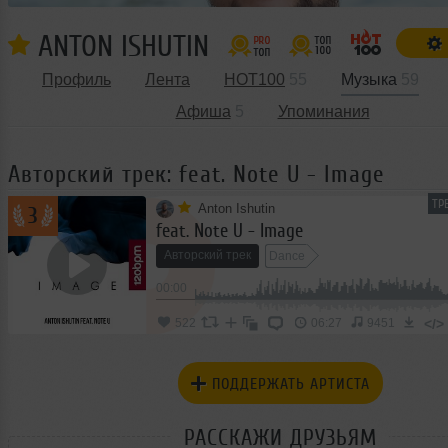
ANTON ISHUTIN
Профиль
Лента
HOT100
55
Музыка
59
Афиша
5
Упоминания
Авторский трек: feat. Note U - Image
ТР
Anton Ishutin
3
feat. Note U - Image
Авторский трек
Dance
00:00
</>
522
06:27
9451
ПОДДЕРЖАТЬ АРТИСТА
РАССКАЖИ ДРУЗЬЯМ