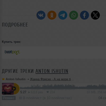
ПОДРОБНЕЕ
Купить трек:
ДРУГИЕ ТРЕКИ
ANTON ISHUTIN
Anton Ishutin
➝
Жанна Фриске - А на море белый песок (Anton Ishutin Remix)
5:27
6113 раз
224
10 MB, 256 
Ремикс
В плейлист (в 10 плейлистах)
04 с