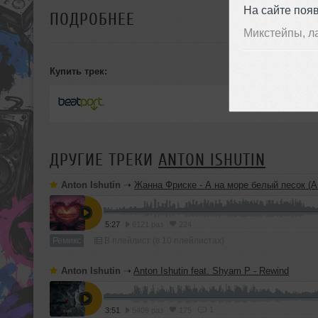
На сайте поя
ПОДРОБНЕЕ
Микстейпы, л
Купить трек:
ДРУГИЕ ТРЕКИ
ANTON ISHUTIN
Anton Ishutin
➝
Жанна Фриске - А на море белый песок (Anton Ishut
5:27
6121 раз
224
Ремикс
В плейлист (в 10 плейлистах)
Anton Ishutin
➝
Anton Ishutin feat. Shyam P - Rewind
1
3:51
5409 раз
175