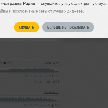
вился раздел
Радио
— слушайте лучшую электронную музык
айвы и эксклюзивные сеты от лучших диджеев.
Стиль:
Deep House
СЛУШАТЬ
БОЛЬШЕ НЕ ПОКАЗЫВАТЬ
Записан: 25 июля 2018
Добавлен: 08 сентября 2018, 
in Remix)
Deep House
10 MB, 256 kbps MP3
339
04 сентября 2024
Deep House
8.8 MB, 320 kbps MP3
297