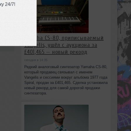
у 24/7!
Yamaha CS-80, приписываемый
13:58
Vangelis, ушёл с аукциона за
£401,465 — новый рекорд
сегодня в 14:35
Редкий аналоговый синтезатор Yamaha CS-80,
который продавец связывал с именем
Vangelis и сессиями вокруг альбома 1977 года
Spiral, продан за £401,465. Сделка установила
новый рекорд для самой дорогой продажи
синтезатора.