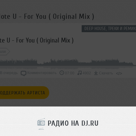
ote U - For You ( Original Mix )
DEEP HOUSE, ТРЕКИ И РЕМИК
e U - For You ( Original Mix )
use
В очередь
Комментировать
</>
07:00
4902
Скачать
ОДДЕРЖАТЬ АРТИСТА
СКАЖИ ДРУЗЬЯМ
РАДИО НА DJ.RU