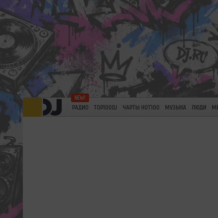
РАДИО
TOP100DJ
ЧАРТЫ HOT100
МУЗЫКА
ЛЮДИ
М