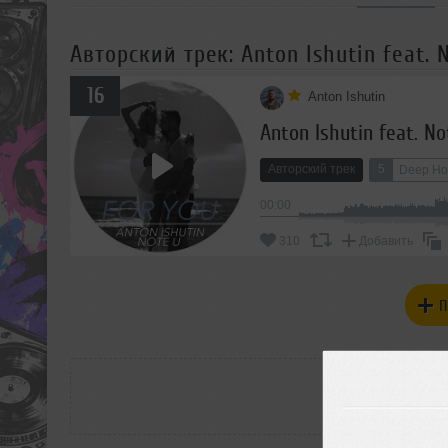
Авторский трек: Anton Ishutin feat. N
16
Anton Ishutin
Anton Ishutin feat. Not
Авторский трек
5
Deep Ho
00:00
310
Добавить
П
РАС