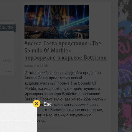
СЫ 2018
Andrea Casta представил «The
Sounds Of Marble» —
перформанс в карьере Botticino
-7:00
сегодня в 15:05
Итальянский скрипач, диджей и продюсер
Andrea Casta представил новый
аудиовизуальный проект The Sounds Of
Marble, записанный внутри действующего
мраморного карьера Botticino в провинции
Brescia. Проект включает живой 22‑минутный
Esc
сет и официальный клип на свежий сингл
Fragments, и объединил живое исполнение,
диджеинг и масштабную визуальную
постановку.